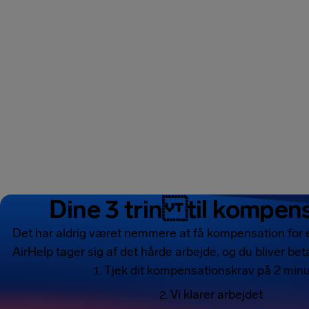
Dine 3 trin til kompen
Det har aldrig været nemmere at få kompensation for en
AirHelp tager sig af det hårde arbejde, og du bliver be
Tjek dit kompensationskrav på 2 minu
Vi klarer arbejdet