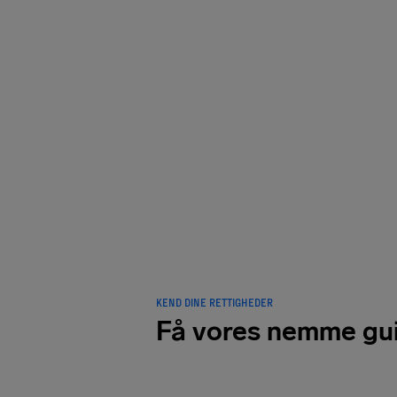
ELSKET 
rejsend
kom
KEND DINE RETTIGHEDER
Få vores nemme gu