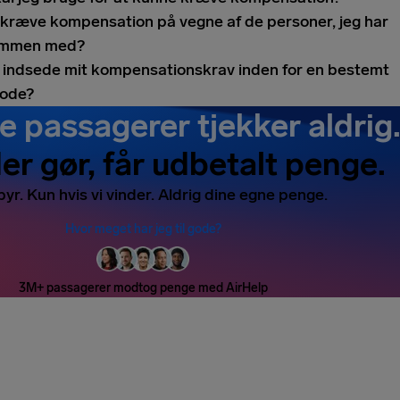
 kræve kompensation på vegne af de personer, jeg har
sammen med?
g indsede mit kompensationskrav inden for en bestemt
iode?
e passagerer tjekker aldrig
er gør, får udbetalt penge.
byr. Kun hvis vi vinder. Aldrig dine egne penge.
Hvor meget har jeg til gode?
3M+ passagerer modtog penge med AirHelp