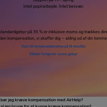
Intet papirarbejde. Intet besvær.
standardgebyr på 35 % er inklusive moms og trækkes dire
den kompensation, vi skaffer dig – aldrig ud af din lomme
Start dit kompensationskrav på få minutter
Sådan fungerer vores gebyr
 bør jeg kræve kompensation med AirHelp?
al jeg bruge for at kunne kræve kompensation?