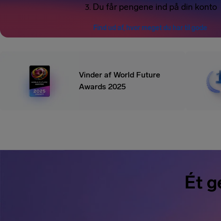
Du får pengene ind på din konto
Find ud af, hvor meget du har til gode
Vinder af World Future
Awards 2025
Ét g