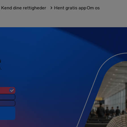
Kend dine rettigheder
Hent gratis app
Om os
i
.