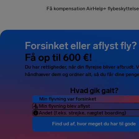
Få kompensation
AirHelp+ flybeskyttelse
Forsinket eller aflyst fly?
Få op til 600 €!
Du har rettigheder, når din flyrejse bliver afbrudt. V
håndhæver dem og ordner alt, så du får dine penge
Hvad gik galt?
Min flyvning var forsinket
Min flyvning blev aflyst
Andet (f.eks. strejke, nægtet boarding)
Find ud af, hvor meget du har til gode