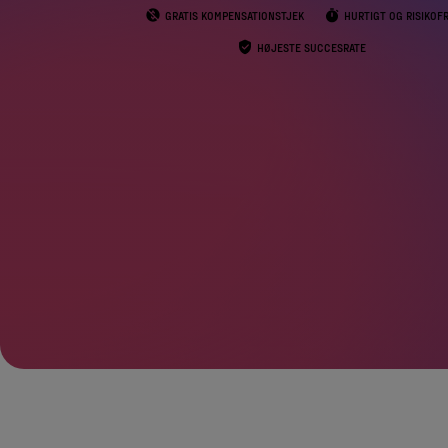
GRATIS KOMPENSATIONSTJEK
HURTIGT OG RISIKOFR
HØJESTE SUCCESRATE