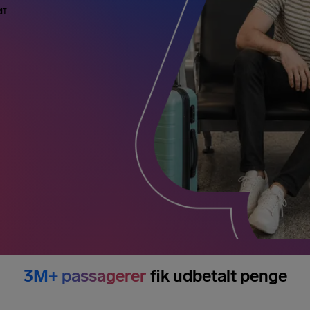
IT
3M+ passagerer
fik udbetalt penge