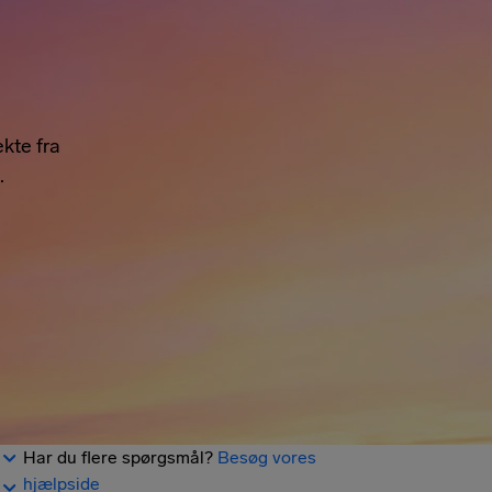
kte fra
.
Har du flere spørgsmål?
Besøg vores
hjælpside