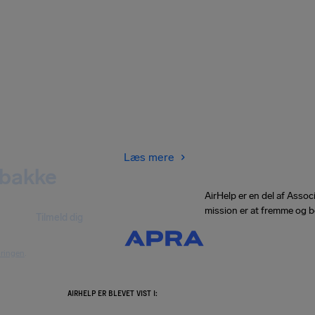
Læs mere
dbakke
AirHelp er en del af Asso
mission er at fremme og b
Tilmeld dig
æringen
.
AIRHELP ER BLEVET VIST I: