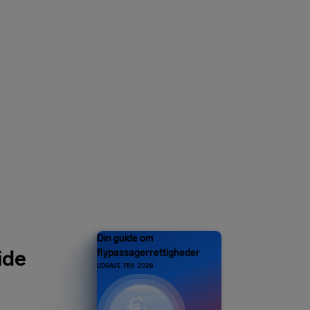
AF 1 MILLION
e – og flere
mer til
Din guide om
ide
flypassagerrettigheder
UDGAVE FRA 2026