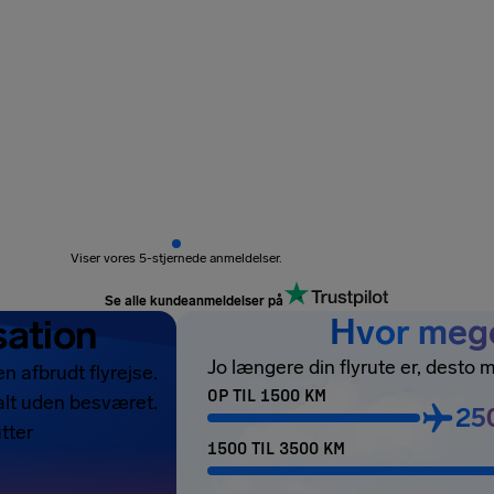
Viser vores 5-stjernede anmeldelser.
Se alle kundeanmeldelser på
sation
Hvor mege
Jo længere din flyrute er, desto 
 afbrudt flyrejse.
OP TIL 1500 KM
talt uden besværet.
25
tter
1500 TIL 3500 KM