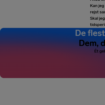
Kan jeg
rejst 
Skal je
tidsper
De flest
Dem, d
Ét ge