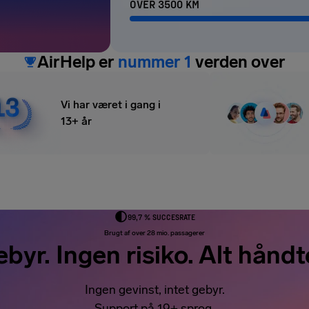
OVER 3500 KM
AirHelp er
nummer 1
verden over
Vi har været i gang i
13+ år
99,7 % SUCCESRATE
Brugt af over 28 mio. passagerer
ebyr. Ingen risiko. Alt håndt
Ingen gevinst, intet gebyr.
Support på 19+ sprog.