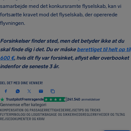
samarbejde med det konkursramte flyselskab, kan vi
fortsætte kravet mod det flyselskab, der opererede
flyvningen.
Forsinkelser finder sted, men det betyder ikke at du
skal finde dig i det. Du er måske
berettiget til helt op til
600 €
, hvis dit fly var forsinket, aflyst eller overbooket
indenfor de seneste 3 år.
DEL DET MED DINE VENNER!
Trustpilot
Fremragende
241.540
anmeldelser
Gennemse efter kategori
KOMPENSATION OG PASSAGERRETTIGHEDER
REJSETIPS OG TRICKS
FLYTERMINOLOGI OG LOGISTIK
BAGAGE OG SIKKERHEDSREGLER
NYHEDER OG TILTAG
REJSEDOKUMENTER OG KRAV