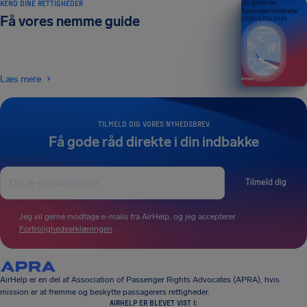
KEND DINE RETTIGHEDER
Din guide om
flypassagerrettigheder
Få vores nemme guide
UDGAVE FRA 2026
Læs mere
TILMELD DIG VORES NYHEDSBREV
Få gode råd direkte i din indbakke
Tilmeld dig
Jeg vil gerne modtage e-mails fra AirHelp, og jeg accepterer
Fortrolighedserklæringen
.
AirHelp er en del af Association of Passenger Rights Advocates (APRA), hvis
mission er at fremme og beskytte passagerers rettigheder.
AIRHELP ER BLEVET VIST I: