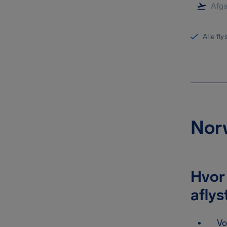
Alle fl
Norw
Hvor
aflys
Vo