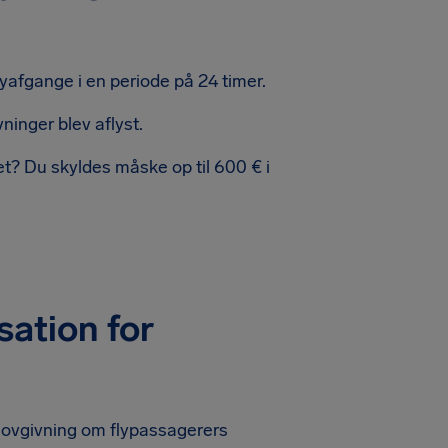
lyafgange i en periode på 24 timer.
ninger blev aflyst.
jet? Du skyldes måske op til 600 € i
ation for
 lovgivning om flypassagerers