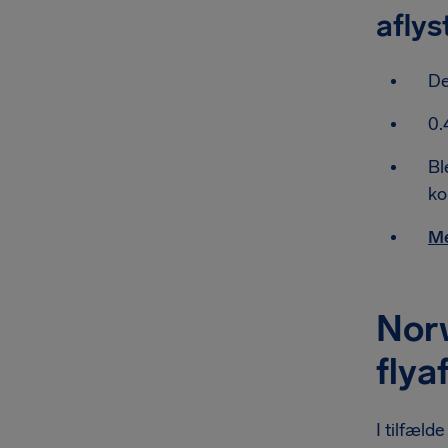
aflys
De
0.
Bl
ko
Me
Norw
flya
I tilfæld