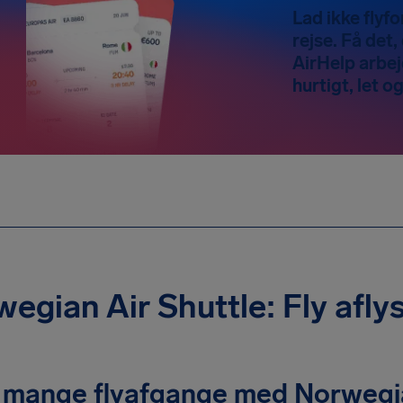
Lad ikke flyf
rejse. Få det, 
AirHelp arbej
hurtigt, let og
egian Air Shuttle: Fly aflys
 mange flyafgange med Norwegian