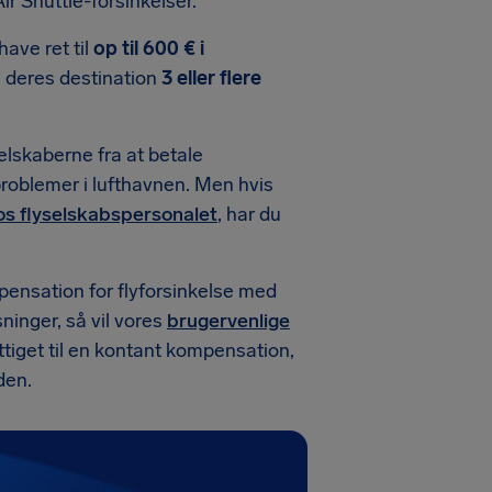
ir Shuttle-forsinkelser.
ave ret til
op til 600 € i
il deres destination
3 eller flere
selskaberne fra at betale
 problemer i lufthavnen. Men hvis
os flyselskabspersonalet
, har du
pensation for flyforsinkelse med
sninger, så vil vores
brugervenlige
ttiget til en kontant kompensation,
den.