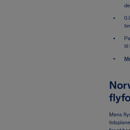
de
0.
ti
Pa
ti
Me
Norw
flyf
Mens fly
tidsplane