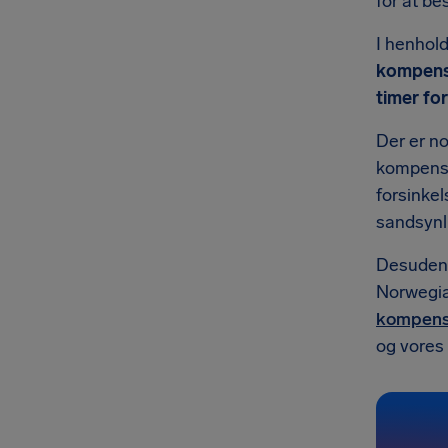
for at be
I henhold
kompens
timer for
Der er n
kompensat
forsinkel
sandsynli
Desuden h
Norwegian
kompensa
og vores 