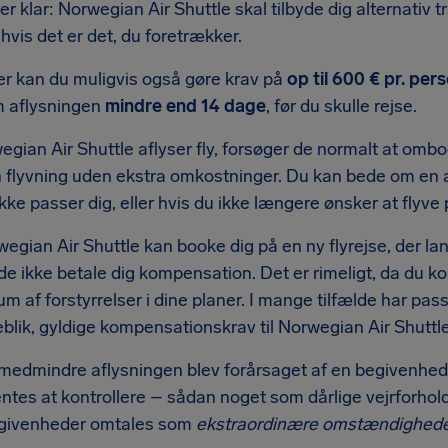
er klar: Norwegian Air Shuttle skal tilbyde dig alternativ tr
 hvis det er det, du foretrækker.
r kan du muligvis også gøre krav på
op til 600 € pr. pe
m aflysningen
mindre end 14 dage
, før du skulle rejse.
egian Air Shuttle aflyser fly, forsøger de normalt at o
 flyvning uden ekstra omkostninger. Du kan bede om en a
ikke passer dig, eller hvis du ikke længere ønsker at flyve
egian Air Shuttle kan booke dig på en ny flyrejse, der la
e ikke betale dig kompensation. Det er rimeligt, da du k
m af forstyrrelser i dine planer. I mange tilfælde har pass
eblik, gyldige kompensationskrav til Norwegian Air Shuttle
 medmindre aflysningen blev forårsaget af en begivenhed
ntes at kontrollere – sådan noget som dårlige vejrforhold
givenheder omtales som
ekstraordinære omstændighed