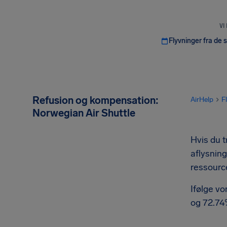
VI
Flyvninger fra de 
Refusion og kompensation:
AirHelp
F
Norwegian Air Shuttle
Hvis du t
aflysning
ressource
Ifølge v
og 72.74%