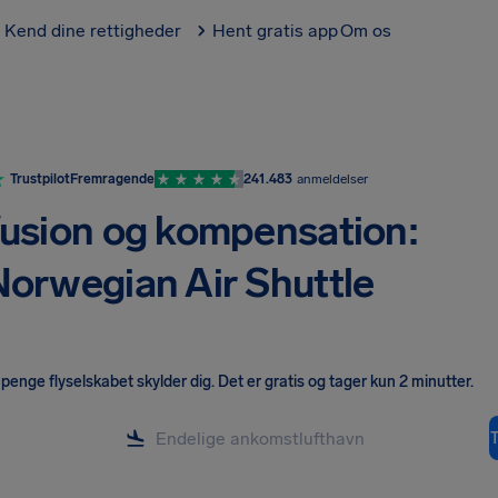
Kend dine rettigheder
Hent gratis app
Om os
Trustpilot
Fremragende
241.483
anmeldelser
usion og kompensation:
Norwegian Air Shuttle
penge flyselskabet skylder dig
.
Det er gratis og tager kun 2 minutter.
T