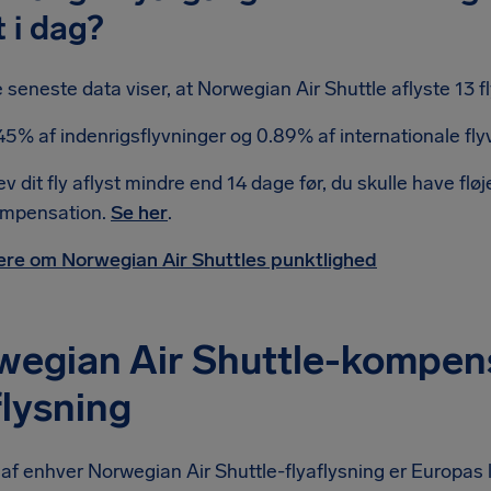
t i dag?
 seneste data viser, at Norwegian Air Shuttle aflyste 13 f
45% af indenrigsflyvninger og 0.89% af internationale flyv
ev dit fly aflyst mindre end 14 dage før, du skulle have flø
mpensation.
Se her
.
re om Norwegian Air Shuttles punktlighed
egian Air Shuttle-kompens
flysning
e af enhver Norwegian Air Shuttle-flyaflysning er Europas