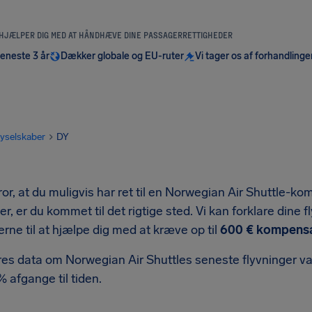
 HJÆLPER DIG MED AT HÅNDHÆVE DINE PASSAGERRETTIGHEDER
seneste 3 år
Dækker globale og EU-ruter
Vi tager os af forhandlinge
lyselskaber
DY
ror, at du muligvis har ret til en Norwegian Air Shuttle-ko
er, er du kommet til det rigtige sted. Vi kan forklare dine
rne til at hjælpe dig med at kræve op til
600 € kompensa
ores data om Norwegian Air Shuttles seneste flyvninger v
 afgange til tiden.