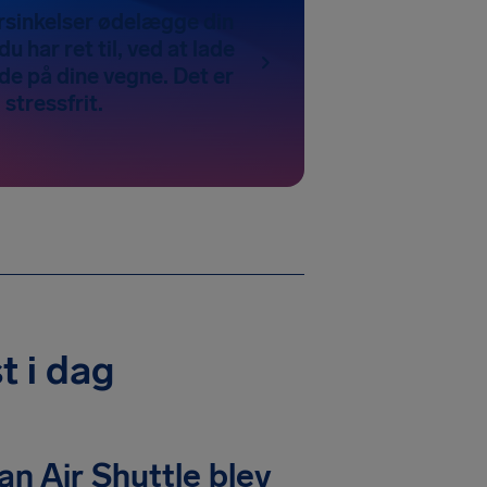
orsinkelser ødelægge din
du har ret til, ved at lade
de på dine vegne. Det er
 stressfrit.
t i dag
 Air Shuttle blev