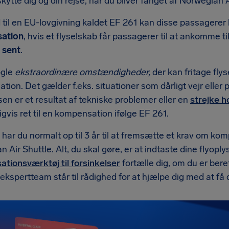
skytte dig og din rejse, når du bliver fanget af Norwegian A
 til en EU-lovgivning kaldet EF 261 kan disse passagerer h
ation
, hvis et flyselskab får passagerer til at ankomme t
 sent
.
ogle
ekstraordinære omstændigheder,
der kan fritage fly
ion. Det gælder f.eks. situationer som dårligt vejr eller
sen er et resultat af tekniske problemer eller en
strejke h
gvis ret til en kompensation ifølge EF 261.
ar du normalt op til 3 år til at fremsætte et krav om kom
 Air Shuttle. Alt, du skal gøre, er at indtaste dine flyoply
tionsværktøj til forsinkelser
fortælle dig, om du er bere
ekspertteam står til rådighed for at hjælpe dig med at få 