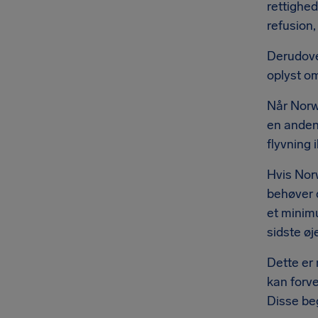
rettighed
refusion,
Derudove
oplyst o
Når Norw
en anden
flyvning 
Hvis Norw
behøver d
et minimu
sidste øj
Dette er
kan forve
Disse be