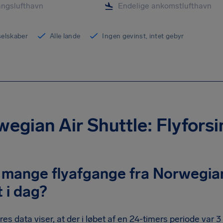
yselskaber
Alle lande
Ingen gevinst, intet gebyr
egian Air Shuttle: Flyforsi
 mange flyafgange fra Norwegian 
t i dag?
res data viser, at der i løbet af en 24-timers periode var 