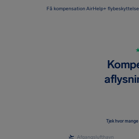
Få kompensation
AirHelp+ flybeskyttelse
Kompen
aflysni
Tjek hvor mange 