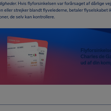
igheder
. Hvis flyforsinkelsen var forårsaget af dårlige ve
n eller strejker blandt flyvelederne, betaler flyselskabet 
ioner, de selv kan kontrollere.
Flyforsinkelse
Charles de Ga
ud af din kom