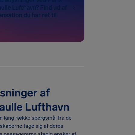
ulle Lufthavn? Find ud af
nsation du har ret til
sninger af
aulle Lufthavn
 en lang række spørgsmål fra de
elskaberne tage sig af deres
is passagererne stadig ønsker at