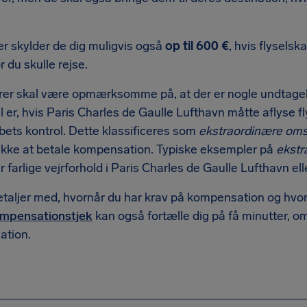
r skylder de dig muligvis også
op til 600 €
, hvis flyselsk
r du skulle rejse.
er skal være opmærksomme på, at der er nogle undtagelse
er, hvis Paris Charles de Gaulle Lufthavn måtte aflyse fly
bets kontrol. Dette klassificeres som
ekstraordinære om
ikke at betale kompensation. Typiske eksempler på
ekst
r farlige vejrforhold i Paris Charles de Gaulle Lufthavn ell
detaljer med, hvornår du har krav på kompensation og hvor
ompensationstjek
kan også fortælle dig på få minutter, om 
tion.