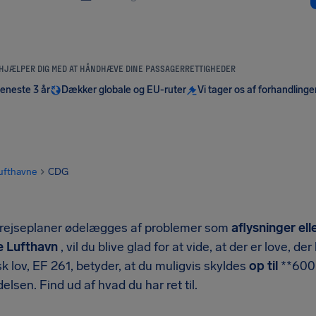
 HJÆLPER DIG MED AT HÅNDHÆVE DINE PASSAGERRETTIGHEDER
seneste 3 år
Dækker globale og EU-ruter
Vi tager os af forhandlinge
ufthavne
CDG
 rejseplaner ødelægges af problemer som
aflysninger ell
e Lufthavn
, vil du blive glad for at vide, at der er love, d
 lov, EF 261, betyder, at du muligvis skyldes
op til
**600
delsen. Find ud af hvad du har ret til.