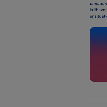
omstænd
lufthavne
er situat