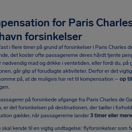
ensation for Paris Charles
havn forsinkelser
fast i flere timer på grund af forsinkelser i Paris Charles 
nde, det koster ofte passagererne deres hårdt tjente peng
r nødvendig mad og drikke i ventetiden, eller fordi du, på
onen, går glip af forudlagte aktiviteter. Derfor er det vigt
mme på, at de muligvis har ret til kompensation –
op til
gen.
ssagerer på forsinkede afgange fra Paris Charles de Gaul
 er det forsinkelsen på destinationen, der tæller i forhold
tion gælder, når passagererne lander
3 timer eller mere
skal kende til en vigtig undtagelse: flyforsinkelser som f