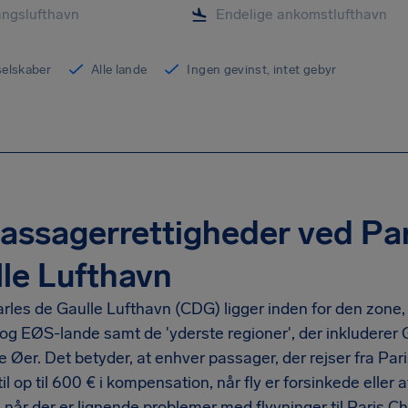
yselskaber
Alle lande
Ingen gevinst, intet gebyr
assagerrettigheder ved Par
le Lufthavn
rles de Gaulle Lufthavn (CDG) ligger inden for den zone, 
 og EØS-lande samt de 'yderste regioner', der inkludere
 Øer. Det betyder, at enhver passager, der rejser fra Par
til op til 600 € i kompensation, når fly er forsinkede eller 
 når der er lignende problemer med flyvninger til Paris C