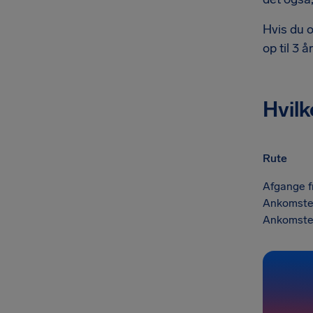
Hvis du o
op til 3 
Hvilk
Rute
Afgange fr
Ankomster
Ankomster