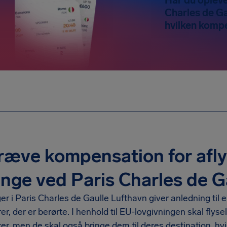
Charles de Ga
hvilken kompe
ræve kompensation for afly
nge ved Paris Charles de G
er i Paris Charles de Gaulle Lufthavn giver anledning til
r, der er berørte. I henhold til EU-lovgivningen skal flys
r, men de skal også bringe dem til deres destination, hv