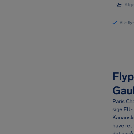
Alle fl
Flyp
Gaul
Paris Cha
sige EU-
Kanariske
have ret 
det også,