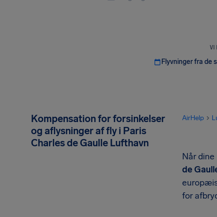
VI
Flyvninger fra de 
Kompensation for forsinkelser
AirHelp
L
og aflysninger af fly i Paris
Charles de Gaulle Lufthavn
Når dine
de Gaull
europæisk
for afbry