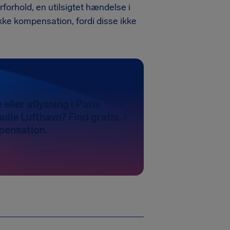
jrforhold, en utilsigtet hændelse i
ikke kompensation, fordi disse ikke
 eller aflysning i Paris
ulle Lufthavn? Find gratis
pensation.