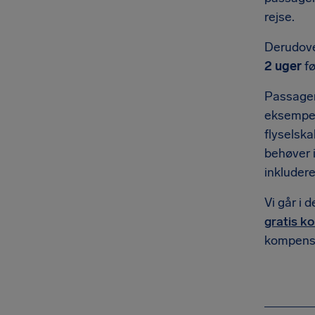
rejse.
Derudove
2 uger
fø
Passager
eksempel 
flyselska
behøver 
inkludere
Vi går i 
gratis k
kompensa