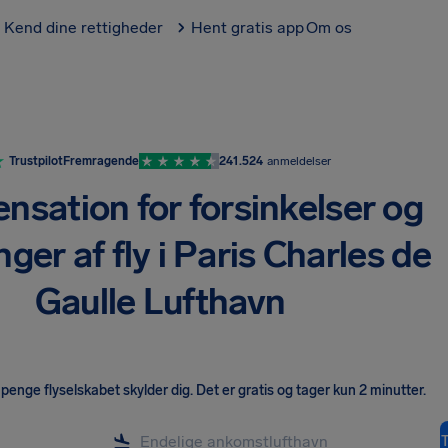
Kend dine rettigheder
Hent gratis app
Om os
Trustpilot
Fremragende
241.524
anmeldelser
sation for forsinkelser og
nger af fly i Paris Charles de
Gaulle Lufthavn
penge flyselskabet skylder dig
.
Det er gratis og tager kun 2 minutter.
T