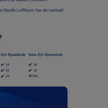
de Gaulle Lufthavn, har du normalt
?
EU-flyselskab
Ikke-EU-flyselskab
✔️ Ja
✔️ Ja
✔️ Ja
✔️ Ja
✔️ Ja
❌ Ne
t aflysninger ved Paris