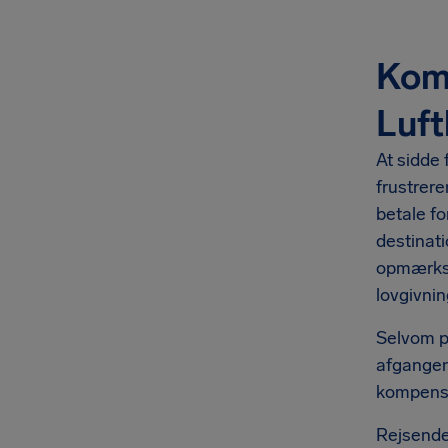
Komp
Luft
At sidde 
frustrere
betale fo
destinati
opmærkso
lovgivnin
Selvom pa
afgangen,
kompensa
Rejsende 