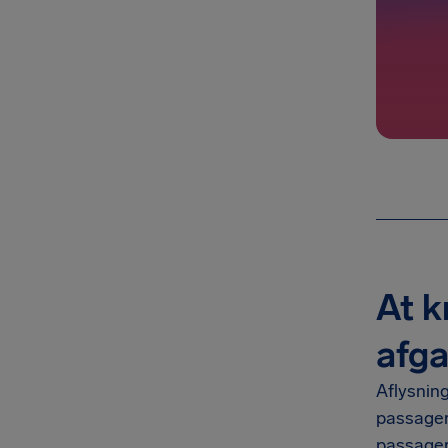
At k
afga
Aflysning
passagere
passagere