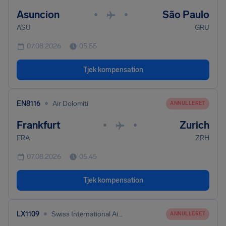
Asuncion
São Paulo
•
•
ASU
GRU
07.08.2026
05.55
Tjek kompensation
•
EN8116
Air Dolomiti
ANNULLERET
Frankfurt
Zurich
•
•
FRA
ZRH
07.08.2026
05.45
Tjek kompensation
•
LX1109
Swiss International Air Lines
ANNULLERET