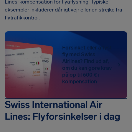
Lines-kompensation for flyaflysning. Typiske
eksempler inkluderer dårligt vejr eller en strejke fra
flytrafikkontrol.
Forsinket eller aflyst
fly med Swiss
Airlines? Find ud af,
om du kan gøre krav
på op til 600 € i
kompensation
Swiss International Air
Lines: Flyforsinkelser i dag