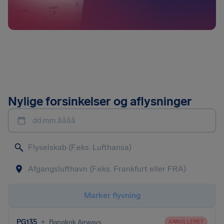
Nylige forsinkelser og aflysninger
dd.mm.åååå
Marker flyvning
•
PG135
Bangkok Airways
ANNULLERET