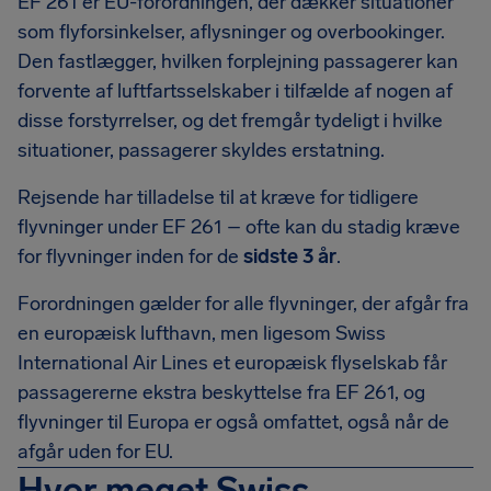
EF 261 er EU-forordningen, der dækker situationer
som flyforsinkelser, aflysninger og overbookinger.
Den fastlægger, hvilken forplejning passagerer kan
forvente af luftfartsselskaber i tilfælde af nogen af
disse forstyrrelser, og det fremgår tydeligt i hvilke
situationer, passagerer skyldes erstatning.
Rejsende har tilladelse til at kræve for tidligere
flyvninger under EF 261 – ofte kan du stadig kræve
for flyvninger inden for de
sidste 3 år
.
Forordningen gælder for alle flyvninger, der afgår fra
en europæisk lufthavn, men ligesom Swiss
International Air Lines et europæisk flyselskab får
passagererne ekstra beskyttelse fra EF 261, og
flyvninger til Europa er også omfattet, også når de
afgår uden for EU.
Hvor meget Swiss