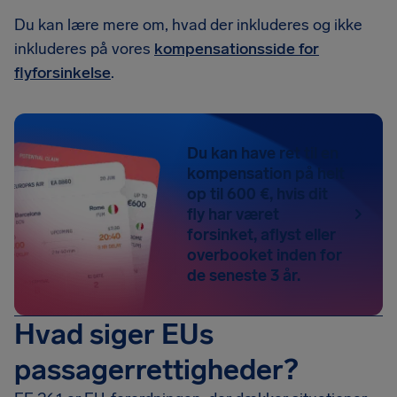
Du kan lære mere om, hvad der inkluderes og ikke
inkluderes på vores
kompensationsside for
flyforsinkelse
.
Du kan have ret til en
kompensation på helt
op til 600 €, hvis dit
fly har været
forsinket, aflyst eller
overbooket inden for
de seneste 3 år.
Hvad siger EUs
passagerrettigheder?