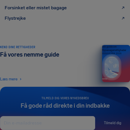
Forsinket eller mistet bagage
Flystrejke
KEND DINE RETTIGHEDER
Din guide om
flypassagerrettigheder
Få vores nemme guide
UDGAVE FRA 2026
Læs mere
TILMELD DIG VORES NYHEDSBREV
Få gode råd direkte i din indbakke
Tilmeld dig