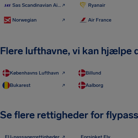
Sas Scandinavian Airlines
Ryanair
Norwegian
Air France
Flere lufthavne, vi kan hjælpe
Københavns Lufthavn
Billund
Bukarest
Aalborg
Se flere rettigheder for flypas
EU-passagerrettigheder
Forsinket Fly