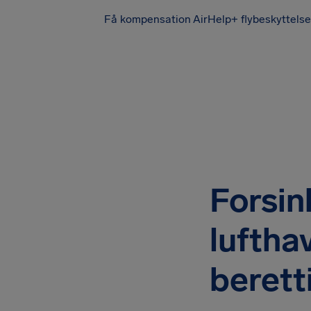
Få kompensation
AirHelp+ flybeskyttelse
Forsink
luftha
berett