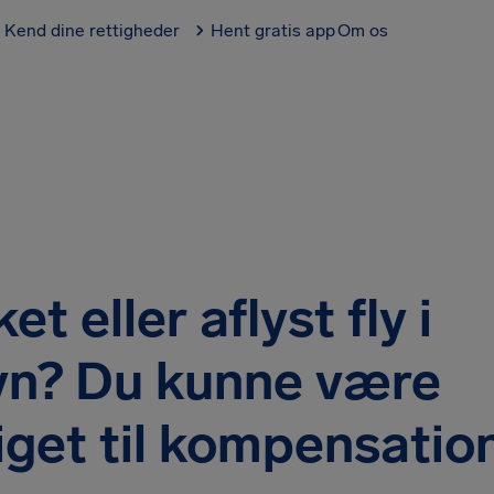
Kend dine rettigheder
Hent gratis app
Om os
et eller aflyst fly i
vn? Du kunne være
iget til kompensatio