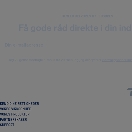
TILMELD DIG VORES NYHEDSBREV
Få gode råd direkte i din in
Jeg vil gerne modtage e-mails fra AirHelp, og jeg accepterer
Fortrolighedserkl
KEND DINE RETTIGHEDER
VORES VIRKSOMHED
VORES PRODUKTER
PARTNERSKABER
SUPPORT