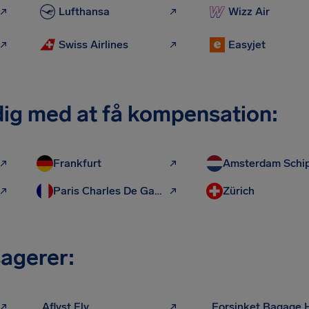
Lufthansa
Wizz Air
Swiss Airlines
Easyjet
 dig med at få kompensation:
Frankfurt
Amsterdam Schi
Paris Charles De Gaulle
Zürich
sagerer:
Aflyst Fly