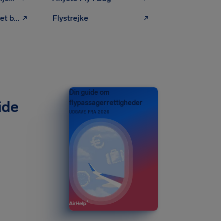
Forsinket eller mistet bagage
Flystrejke
Din guide om
ide
flypassagerrettigheder
UDGAVE FRA 2026