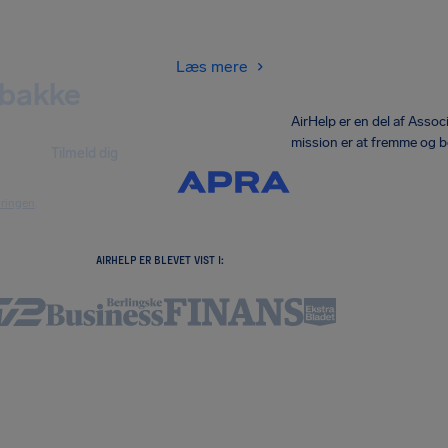
Læs mere
dbakke
AirHelp er en del af Asso
mission er at fremme og b
Tilmeld dig
æringen
.
AIRHELP ER BLEVET VIST I: