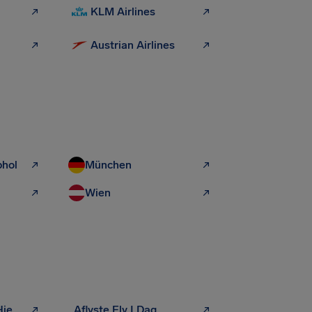
KLM Airlines
Austrian Airlines
phol
München
Wien
Forsinket Bagage Hjemrejse
Aflyste Fly I Dag