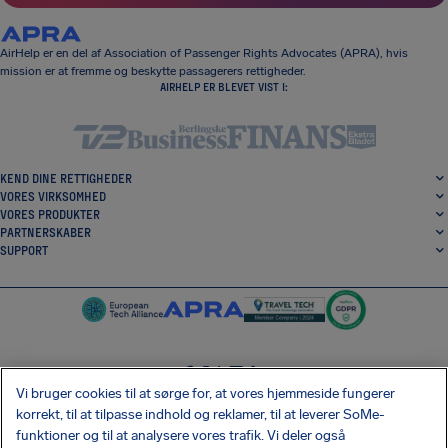
AirHelp er en del af Association of Passenger Rights Advocates (APRA), hvis
mission er at fremme og beskytte passagerers rettigheder.
AIRHELP ER BLEVET VIST I:
KEND DINE RETTIGHEDER
VORES VIRKSOMHED
VORES PRODUKTER
PARTNERSKABER
SUPPORT
Vi bruger cookies til at sørge for, at vores hjemmeside fungerer
SocialFacebook
SocialTwitter
SocialInstagram
SocialLinkedin
korrekt, til at tilpasse indhold og reklamer, til at leverer SoMe-
funktioner og til at analysere vores trafik. Vi deler også
HENT VORES GRATIS APP