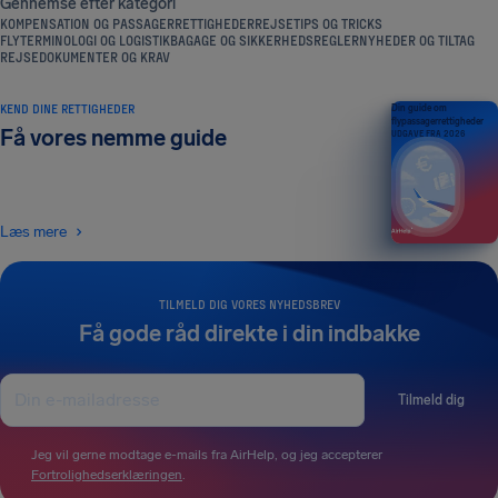
Gennemse efter kategori
KOMPENSATION OG PASSAGERRETTIGHEDER
REJSETIPS OG TRICKS
FLYTERMINOLOGI OG LOGISTIK
BAGAGE OG SIKKERHEDSREGLER
NYHEDER OG TILTAG
REJSEDOKUMENTER OG KRAV
KEND DINE RETTIGHEDER
Din guide om
flypassagerrettigheder
Få vores nemme guide
UDGAVE FRA 2026
Læs mere
TILMELD DIG VORES NYHEDSBREV
Få gode råd direkte i din indbakke
Tilmeld dig
Jeg vil gerne modtage e-mails fra AirHelp, og jeg accepterer
Fortrolighedserklæringen
.