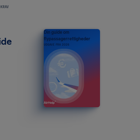
 KRAV
Din guide om
ide
flypassagerrettigheder
UDGAVE FRA 2026