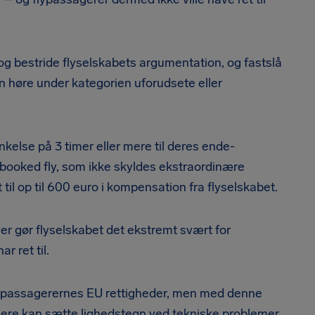
g bestride flyselskabets argumentation, og fastslå
an høre under kategorien uforudsete eller
kelse på 3 timer eller mere til deres ende-
erbooked fly, som ikke skyldes ekstraordinære
til op til 600 euro i kompensation fra flyselskabet.
ver gør flyselskabet det ekstremt svært for
 ret til.
or passagerernes EU rettigheder, men med denne
ængere kan sætte lighedstegn ved tekniske problemer