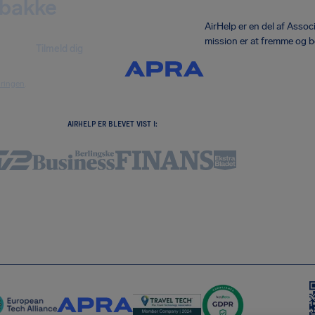
dbakke
AirHelp er en del af Asso
mission er at fremme og b
Tilmeld dig
æringen
.
AIRHELP ER BLEVET VIST I: