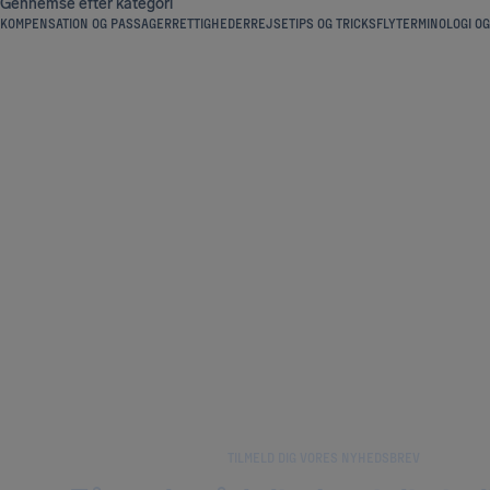
Gennemse efter kategori
KOMPENSATION OG PASSAGERRETTIGHEDER
REJSETIPS OG TRICKS
FLYTERMINOLOGI OG
TILMELD DIG VORES NYHEDSBREV