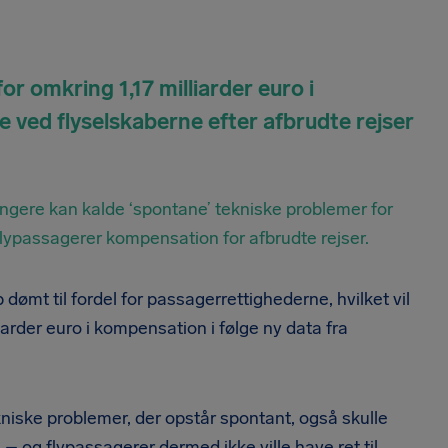
r omkring 1,17 milliarder euro i
 ved flyselskaberne efter afbrudte rejser
ngere kan kalde ‘spontane’ tekniske problemer for
ypassagerer kompensation for afbrudte rejser.
mt til fordel for passagerrettighederne, hvilket vil
iarder euro i kompensation i følge ny data fra
iske problemer, der opstår spontant, også skulle
 og flypassagerer dermed ikke ville have ret til