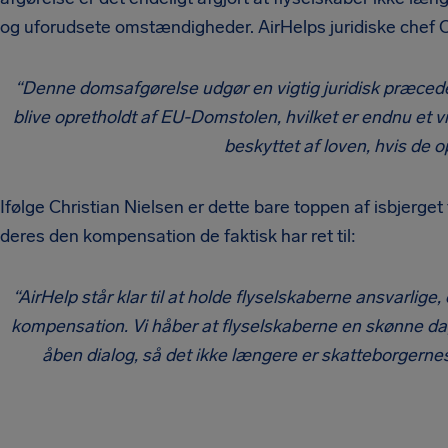
og uforudsete omstændigheder. AirHelps juridiske chef Ch
“Denne domsafgørelse udgør en vigtig juridisk præceden
blive opretholdt af EU-Domstolen, hvilket er endnu et vi
beskyttet af loven, hvis de op
Ifølge Christian Nielsen er dette bare toppen af isbjerg
deres den kompensation de faktisk har ret til:
“AirHelp står klar til at holde flyselskaberne ansvarlig
kompensation. Vi håber at flyselskaberne en skønne dag vil
åben dialog, så det ikke længere er skatteborgernes