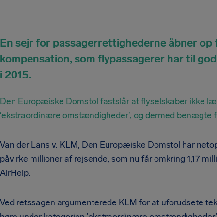
En sejr for passagerrettighederne åbner op fo
kompensation, som flypassagerer har til gode
i 2015.
Den Europæiske Domstol fastslår at flyselskaber ikke læ
‘ekstraordinære omstændigheder’, og dermed benægte fl
Van der Lans v. KLM, Den Europæiske Domstol har netop dø
påvirke millioner af rejsende, som nu får omkring 1,17 mill
AirHelp.
Ved retssagen argumenterede KLM for at uforudsete tekn
høre under kategorien ’ekstraordinære omstændigheder’ –