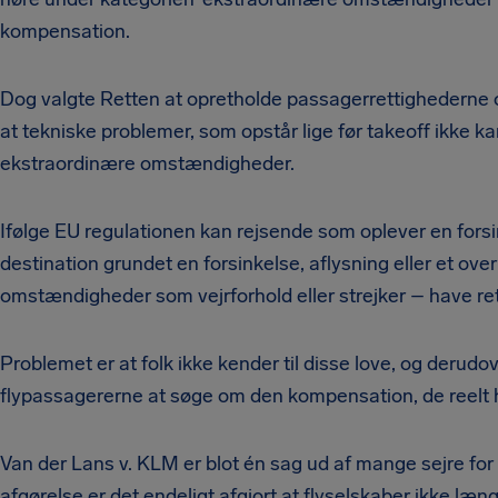
kompensation.
Dog valgte Retten at opretholde passagerrettighederne o
at tekniske problemer, som opstår lige før takeoff ikke k
ekstraordinære omstændigheder.
Ifølge EU regulationen kan rejsende som oplever en forsin
destination grundet en forsinkelse, aflysning eller et ov
omstændigheder som vejrforhold eller strejker – have ret 
Problemet er at folk ikke kender til disse love, og derudo
flypassagererne at søge om den kompensation, de reelt har
Van der Lans v. KLM er blot én sag ud af mange sejre f
afgørelse er det endeligt afgjort at flyselskaber ikke l