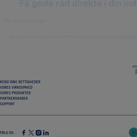
Få gode råd direkte i din in
Jeg vil gerne modtage e-mails fra AirHelp, og jeg accepterer
Fortrolighedserkl
KEND DINE RETTIGHEDER
VORES VIRKSOMHED
VORES PRODUKTER
PARTNERSKABER
SUPPORT
FØLG OS
: