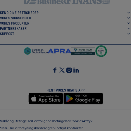
KEND DINE RETTIGHEDER
VORES VIRKSOMHED
VORES PRODUKTER
PARTNERSKABER
SUPPORT
SocialFacebook
SocialTwitter
SocialInstagram
SocialLinkedin
HENT VORES GRATIS APP
Vilkår og Betingelser
Fortrolighedsbetingelser
Cookies
Aftryk
Shai-Hulud forsyningskædeangreb
Fortryd kontrakten