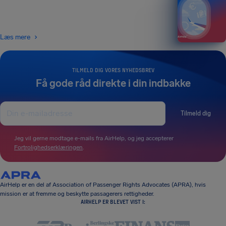
Læs mere
TILMELD DIG VORES NYHEDSBREV
Få gode råd direkte i din indbakke
Tilmeld dig
Jeg vil gerne modtage e-mails fra AirHelp, og jeg accepterer
Fortrolighedserklæringen
.
AirHelp er en del af Association of Passenger Rights Advocates (APRA), hvis
mission er at fremme og beskytte passagerers rettigheder.
AIRHELP ER BLEVET VIST I: