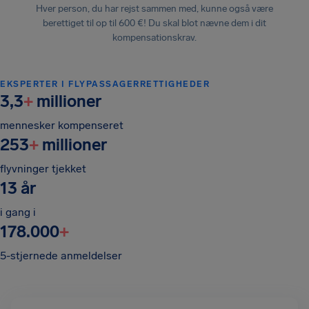
Hver person, du har rejst sammen med, kunne også være
berettiget til op til 600 €! Du skal blot nævne dem i dit
kompensationskrav.
EKSPERTER I FLYPASSAGERRETTIGHEDER
3,3
+
millioner
mennesker kompenseret
253
+
millioner
flyvninger tjekket
13 år
i gang i
178.000
+
5-stjernede anmeldelser