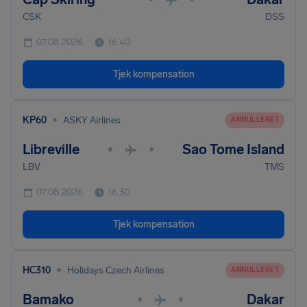
CSK
DSS
07.08.2026
16.40
Tjek kompensation
•
KP60
ASKY Airlines
ANNULLERET
Libreville
Sao Tome Island
•
•
LBV
TMS
07.08.2026
16.30
Tjek kompensation
•
HC310
Holidays Czech Airlines
ANNULLERET
Bamako
Dakar
•
•