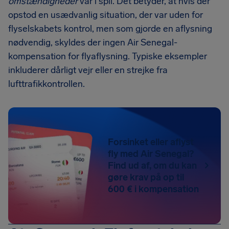
omstændigheder
var i spil. Det betyder, at hvis der
opstod en usædvanlig situation, der var uden for
flyselskabets kontrol, men som gjorde en aflysning
nødvendig, skyldes der ingen Air Senegal-
kompensation for flyaflysning. Typiske eksempler
inkluderer dårligt vejr eller en strejke fra
lufttrafikkontrollen.
Forsinket eller aflyst
fly med Air Senegal?
Find ud af, om du kan
gøre krav på op til
600 € i kompensation