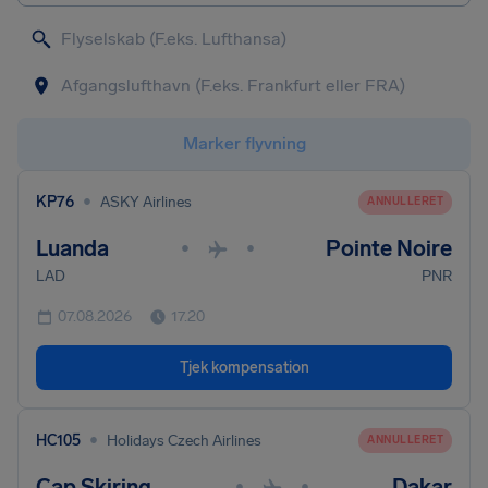
Marker flyvning
•
KP76
ASKY Airlines
ANNULLERET
Luanda
Pointe Noire
•
•
LAD
PNR
07.08.2026
17.20
Tjek kompensation
•
HC105
Holidays Czech Airlines
ANNULLERET
Cap Skiring
Dakar
•
•