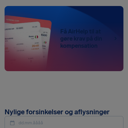
Få AirHelp til at
gøre krav på din
kompensation
Nylige forsinkelser og aflysninger
dd.mm.åååå