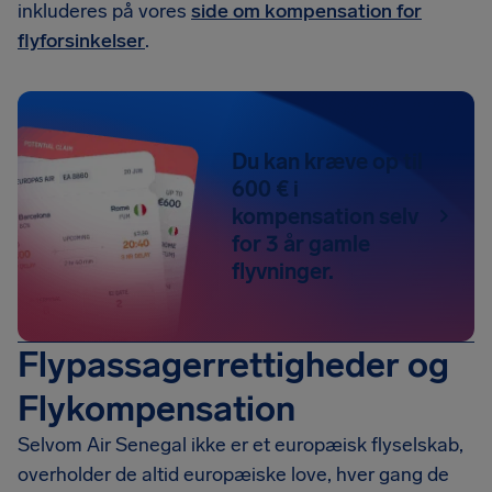
inkluderes på vores
side om kompensation for
flyforsinkelser
.
Du kan kræve op til
600 € i
kompensation selv
for 3 år gamle
flyvninger.
Flypassagerrettigheder og
Flykompensation
Selvom Air Senegal ikke er et europæisk flyselskab,
overholder de altid europæiske love, hver gang de