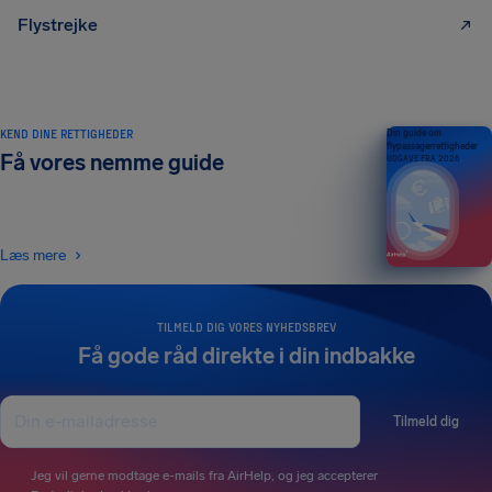
Flystrejke
KEND DINE RETTIGHEDER
Din guide om
flypassagerrettigheder
Få vores nemme guide
UDGAVE FRA 2026
Læs mere
TILMELD DIG VORES NYHEDSBREV
Få gode råd direkte i din indbakke
Tilmeld dig
Jeg vil gerne modtage e-mails fra AirHelp, og jeg accepterer