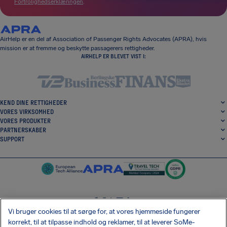
Fortrolighedserklæringen
.
AirHelp er en del af Association of Passenger Rights Advocates (APRA), hvis
mission er at fremme og beskytte passagerers rettigheder.
AIRHELP ER BLEVET VIST I:
KEND DINE RETTIGHEDER
VORES VIRKSOMHED
VORES PRODUKTER
PARTNERSKABER
SUPPORT
Vi bruger cookies til at sørge for, at vores hjemmeside fungerer
SocialFacebook
SocialTwitter
SocialInstagram
SocialLinkedin
korrekt, til at tilpasse indhold og reklamer, til at leverer SoMe-