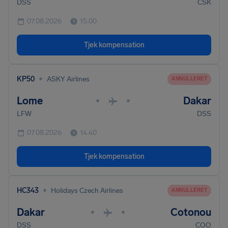
DSS
CSK
07.08.2026
15.00
Tjek kompensation
•
KP50
ASKY Airlines
ANNULLERET
Lome
Dakar
•
•
LFW
DSS
07.08.2026
14.40
Tjek kompensation
•
HC343
Holidays Czech Airlines
ANNULLERET
Dakar
Cotonou
•
•
DSS
COO