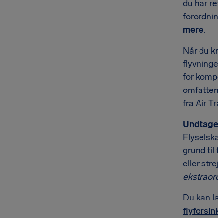
du har re
forordni
mere
.
Når du kr
flyvninge
for kompe
omfattend
fra Air T
Undtagel
Flyselska
grund til
eller str
ekstrao
Du kan l
flyforsin