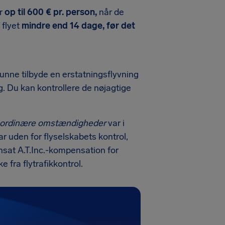
er
op til 600 € pr. person,
når de
 flyet
mindre end 14 dage, før det
kunne tilbyde en erstatningsflyvning
. Du kan kontrollere de nøjagtige
aordinære omstændigheder
var i
ar uden for flyselskabets kontrol,
nsat A.T.Inc.-kompensation for
e fra flytrafikkontrol.