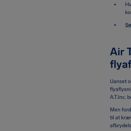
Hv
ko
Se
Air 
flya
Uanset om
flyaflysn
A.T.Inc. b
Men fordi
til at kr
afbrydel