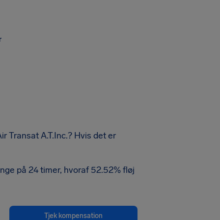
r
r Transat A.T.Inc.? Hvis det er
ange på 24 timer, hvoraf 52.52% fløj
Tjek kompensation