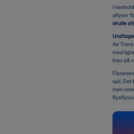
I henhold
aflyser f
skulle a
Undtagel
Air Trans
med lign
krav på 
Flyselsk
spil. Det
men som 
flyaflysn