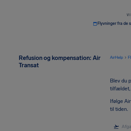
VI
Flyvninger fra de 
Refusion og kompensation: Air
AirHelp
F
Transat
Blev du p
tilfældet
Ifølge Ai
til tiden.