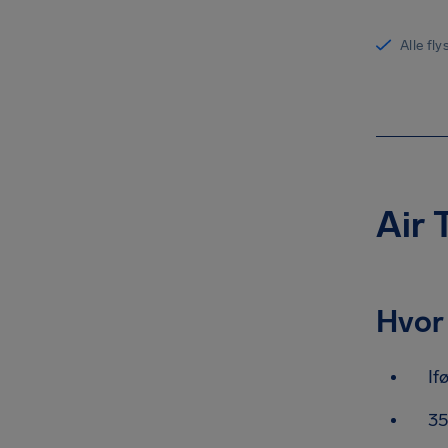
Alle fl
Air 
Hvor 
If
35