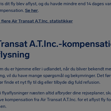
is dit fly blev aflyst, og du havde mindre end 14 dages vars
mpensation.
Se her
.
 flere Air Transat A.T.Inc. statistikker
Transat A.T.Inc.-kompensati
flysning
 du er hjemme eller i udlandet, når du bliver bekendt med
ing, vil du have mange spørgsmål og bekymringer. Det først
ør finde et nyt fly til dig eller tilbyde dig fuld refusion.
 flyaflysninger næsten altid afbryder dine rejseplaner, sk
æve kompensation fra Air Transat A.T.Inc. for et aflyst fly
sen.