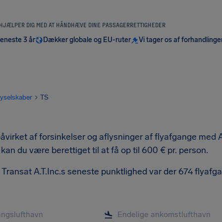
 HJÆLPER DIG MED AT HÅNDHÆVE DINE PASSAGERRETTIGHEDER
seneste 3 år
Dækker globale og EU-ruter
Vi tager os af forhandlinge
lyselskaber
TS
åvirket af forsinkelser og aflysninger af flyafgange med Ai
, kan du være berettiget til at få op til 600 € pr. person.
r Transat A.T.Inc.s seneste punktlighed var der 674 flyafg