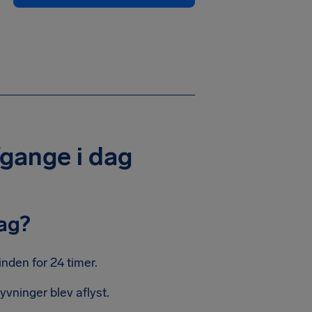
afgange i dag
dag?
inden for 24 timer.
yvninger blev aflyst.