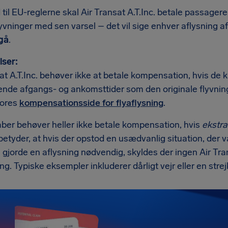
 til EU-reglerne skal Air Transat A.T.Inc. betale passager
lyvninger med sen varsel – det vil sige enhver aflysning af
fgå
.
ser:
at A.T.Inc. behøver ikke at betale kompensation, hvis de 
ende afgangs- og ankomsttider som den originale flyvning
vores
kompensationsside for flyaflysning
.
aber behøver heller ikke betale kompensation, hvis
ekstr
 betyder, at hvis der opstod en usædvanlig situation, der v
gjorde en aflysning nødvendig, skyldes der ingen Air Tra
ing. Typiske eksempler inkluderer dårligt vejr eller en strejk