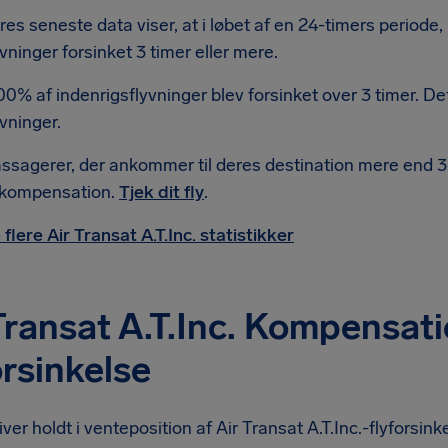
res seneste data viser, at i løbet af en 24-timers periode, 
yvninger forsinket 3 timer eller mere.
00% af indenrigsflyvninger blev forsinket over 3 timer. Det
yvninger.
ssagerer, der ankommer til deres destination mere end 3 
l kompensation.
Tjek dit fly
.
 flere Air Transat A.T.Inc. statistikker
Transat A.T.Inc. Kompensati
orsinkelse
iver holdt i venteposition af Air Transat A.T.Inc.-flyforsink