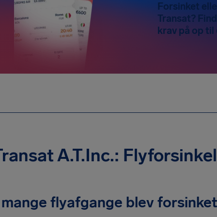
Forsinket elle
Transat? Find
krav på op ti
Transat A.T.Inc.: Flyforsinke
mange flyafgange blev forsinket