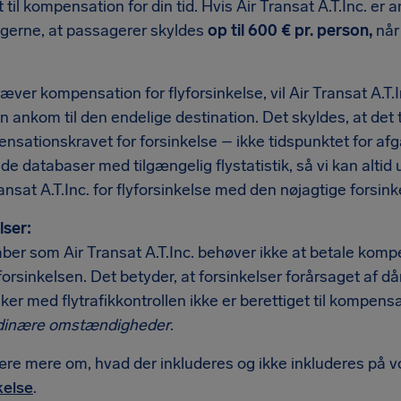
t til kompensation for din tid. Hvis Air Transat A.T.Inc. er 
ngerne, at passagerer skyldes
op til 600 € pr. person,
når
æver kompensation for flyforsinkelse, vil Air Transat A.T.In
n ankom til den endelige destination. Det skyldes, at det 
nsationskravet for forsinkelse – ikke tidspunktet for afg
e databaser med tilgængelig flystatistik, så vi kan alti
ransat A.T.Inc. for flyforsinkelse med den nøjagtige forsink
ser:
ber som Air Transat A.T.Inc. behøver ikke at betale kompe
 forsinkelsen. Det betyder, at forsinkelser forårsaget af då
ejker med flytrafikkontrollen ikke er berettiget til kompens
rdinære omstændigheder
.
ære mere om, hvad der inkluderes og ikke inkluderes på 
kelse
.