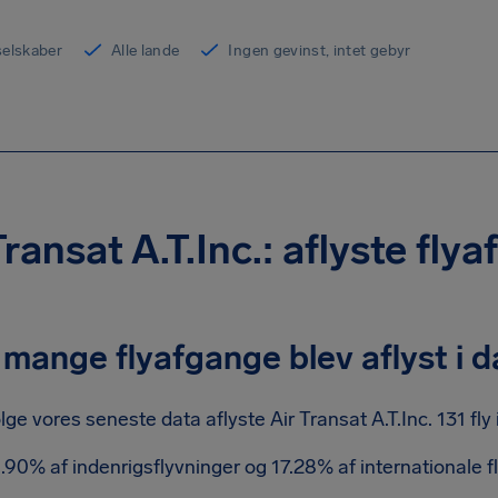
yselskaber
Alle lande
Ingen gevinst, intet gebyr
Transat A.T.Inc.: aflyste fly
mange flyafgange blev aflyst i 
ølge vores seneste data aflyste Air Transat A.T.Inc. 131 fly 
.90% af indenrigsflyvninger og 17.28% af internationale fl