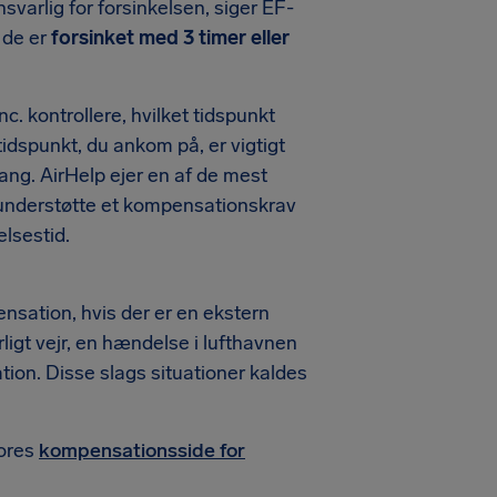
ansvarlig for forsinkelsen, siger EF-
 de er
forsinket med 3 timer eller
c. kontrollere, hvilket tidspunkt
tidspunkt, du ankom på, er vigtigt
ang. AirHelp ejer en af de mest
d understøtte et kompensationskrav
elsestid.
nsation, hvis der er en ekstern
rligt vejr, en hændelse i lufthavnen
ation. Disse slags situationer kaldes
vores
kompensationsside for