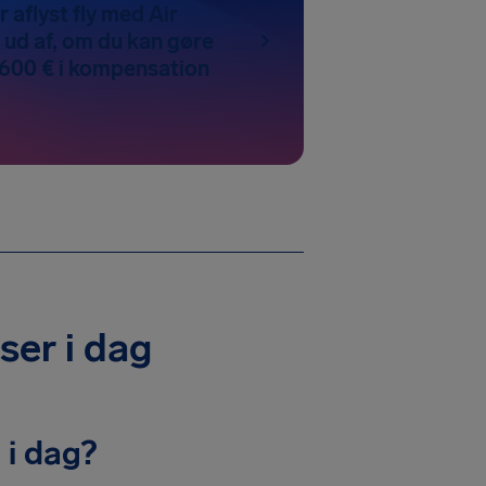
r aflyst fly med Air
 ud af, om du kan gøre
l 600 € i kompensation
lser i dag
 i dag?