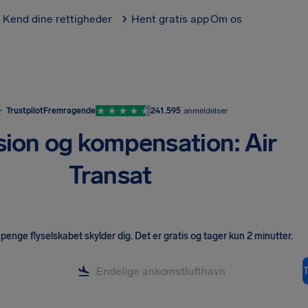
Kend dine rettigheder
Hent gratis app
Om os
Trustpilot
Fremragende
241.595
anmeldelser
sion og kompensation: Air
Transat
penge flyselskabet skylder dig
.
Det er gratis og tager kun 2 minutter.
T