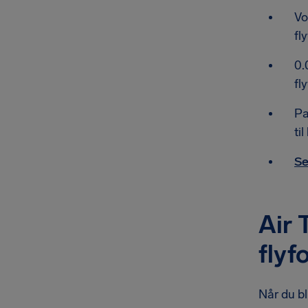
Vo
fl
0.
fl
Pa
ti
Se
Air 
flyf
Når du bl