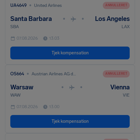
•
UA4649
United Airlines
ANNULLERET
Santa Barbara
Los Angeles
•
•
SBA
LAX
07.08.2026
13.03
Tjek kompensation
•
OS664
Austrian Airlines AG dba Austrian
ANNULLERET
Warsaw
Vienna
•
•
WAW
VIE
07.08.2026
13.00
Tjek kompensation