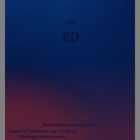
0
KM
€
0
Passagerer
1
Anslået beløb baseret på EF 261
Gælder for forsinkelser over 3 timer og
aflysninger med kort varsel.