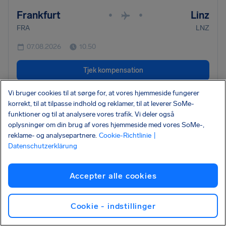
Frankfurt
Linz
•
•
FRA
LNZ
07.08.2026
10.50
Tjek kompensation
Vi bruger cookies til at sørge for, at vores hjemmeside fungerer
•
korrekt, til at tilpasse indhold og reklamer, til at leverer SoMe-
OS503
Austrian Airlines AG dba Austrian
ANNULLERET
funktioner og til at analysere vores trafik. Vi deler også
Vienna
Milan
oplysninger om din brug af vores hjemmeside med vores SoMe-,
•
•
reklame- og analysepartnere.
Cookie-Richtlinie
|
VIE
MXP
Datenschutzerklärung
07.08.2026
10.35
Accepter alle cookies
Tjek kompensation
Cookie - indstillinger
Kan du ikke se dit fly? Brug vores fulde