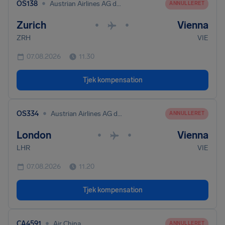
•
OS138
Austrian Airlines AG dba Austrian
ANNULLERET
Zurich
Vienna
•
•
ZRH
VIE
07.08.2026
11.30
Tjek kompensation
•
OS334
Austrian Airlines AG dba Austrian
ANNULLERET
London
Vienna
•
•
LHR
VIE
07.08.2026
11.20
Tjek kompensation
•
CA4591
Air China
ANNULLERET