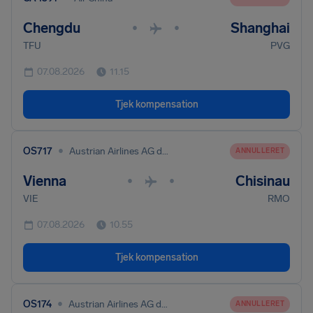
Chengdu
Shanghai
•
•
TFU
PVG
07.08.2026
11.15
Tjek kompensation
•
OS717
Austrian Airlines AG dba Austrian
ANNULLERET
Vienna
Chisinau
•
•
VIE
RMO
07.08.2026
10.55
Tjek kompensation
•
OS174
Austrian Airlines AG dba Austrian
ANNULLERET