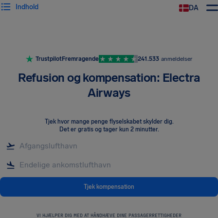
Indhold
DA
Trustpilot
Fremragende
241.533
anmeldelser
Refusion og kompensation: Electra
Airways
Tjek hvor mange penge flyselskabet skylder dig
.
Det er gratis og tager kun 2 minutter.
Tjek kompensation
VI HJÆLPER DIG MED AT HÅNDHÆVE DINE PASSAGERRETTIGHEDER