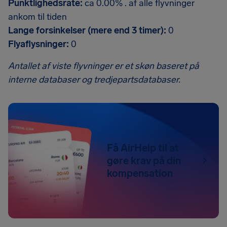
Punktlighedsrate:
ca 0.00% . af alle flyvninger
ankom til tiden
Lange forsinkelser (mere end 3 timer):
0
Flyaflysninger:
0
Antallet af viste flyvninger er et skøn baseret på
interne databaser og tredjepartsdatabaser.
Få AirHelp til at
gøre krav på din
kompensation