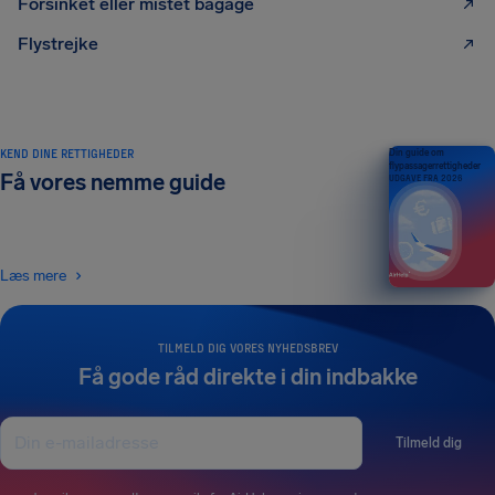
Forsinket eller mistet bagage
Flystrejke
KEND DINE RETTIGHEDER
Din guide om
flypassagerrettigheder
Få vores nemme guide
UDGAVE FRA 2026
Læs mere
TILMELD DIG VORES NYHEDSBREV
Få gode råd direkte i din indbakke
Tilmeld dig