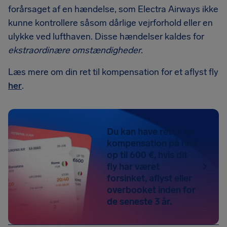
forårsaget af en hændelse, som Electra Airways ikke
kunne kontrollere såsom dårlige vejrforhold eller en
ulykke ved lufthaven. Disse hændelser kaldes for
ekstraordinære omstændigheder
.
Læs mere om din ret til kompensation for et aflyst fly
her
.
Du kan have ret til en
kompensation på helt
op til 600 €, hvis dit
fly har været
forsinket, aflyst eller
overbooket inden for
de seneste 3 år.