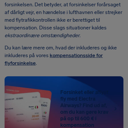
forsinkelsen. Det betyder, at forsinkelser forårsaget
af dårligt vejr, en hændelse i lufthavnen eller strejker
med flytrafikkontrollen ikke er berettiget til
kompensation. Disse slags situationer kaldes
ekstraordinære omstændigheder
.
Du kan lære mere om, hvad der inkluderes og ikke
inkluderes på vores
kompensationsside for
flyforsinkelse
.
Forsinket eller aflyst
fly med Electra
Airways? Find ud af,
om du kan gøre krav
på op til 600 € i
kompensation