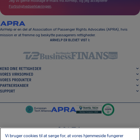
Jeg vil gerne modtage e-mails fra AirHelp, og jeg accepterer
Fortrolighedserklæringen
.
AirHelp er en del af Association of Passenger Rights Advocates (APRA), hvis
mission er at fremme og beskytte passagerers rettigheder.
AIRHELP ER BLEVET VIST I:
KEND DINE RETTIGHEDER
VORES VIRKSOMHED
VORES PRODUKTER
PARTNERSKABER
SUPPORT
Vi bruger cookies til at sørge for, at vores hjemmeside fungerer
SocialFacebook
SocialTwitter
SocialInstagram
SocialLinkedin