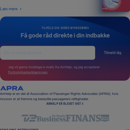
Læs mere
TILMELD DIG VORES NYHEDSBREV
Få gode råd direkte i din indbakke
Tilmeld dig
Jeg vil gerne modtage e-mails fra AirHelp, og jeg accepterer
Fortrolighedserklæringen
.
AirHelp er en del af Association of Passenger Rights Advocates (APRA), hvis
mission er at fremme og beskytte passagerers rettigheder.
AIRHELP ER BLEVET VIST I: