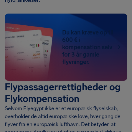
flyforsinkelser
.
Du kan kræve op til
600 € i
kompensation selv
for 3 år gamle
flyvninger.
Flypassagerrettigheder og
Flykompensation
Selvom Flyegypt ikke er et europæisk flyselskab,
overholder de altid europæiske love, hver gang de
flyver fra en europæisk lufthavn. Det betyder, at