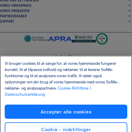
KEND DINE RETTIGHEDER
VORES VIRKSOMHED
VORES PRODUKTER
PARTNERSKABER
SUPPORT
Vi bruger cookies til at sørge for, at vores hjemmeside fungerer
SocialFacebook
SocialTwitter
SocialInstagram
SocialLinkedin
korrekt, til at tilpasse indhold og reklamer, til at leverer SoMe-
funktioner og til at analysere vores trafik. Vi deler også
HENT VORES GRATIS APP
oplysninger om din brug af vores hjemmeside med vores SoMe-,
reklame- og analysepartnere.
Cookie-Richtlinie
|
Datenschutzerklärung
Vilkår og Betingelser
Fortrolighedsbetingelser
Cookies
Aftryk
Accepter alle cookies
Shai-Hulud forsyningskædeangreb
Fortryd kontrakten
Dansk
Copyright © 2026 AirHelp
Cookie - indstillinger