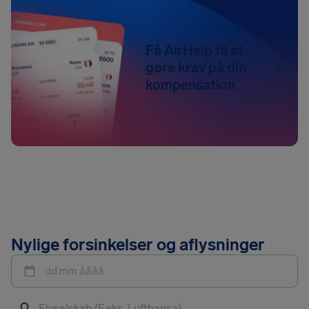
Få AirHelp til at
gøre krav på din
kompensation
Nylige forsinkelser og aflysninger
dd.mm.åååå