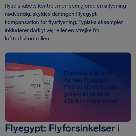
flyselskabets kontrol, men som gjorde en aflysning
nødvendig, skyldes der ingen Flyegypt-
kompensation for flyaflysning. Typiske eksempler
inkluderer dårligt vejr eller en strejke fra
lufttrafikkontrollen.
Forsinket eller aflyst
fly med Flyegypt?
Find ud af, om du kan
gøre krav på op til
600 € i kompensation
Flyegypt: Flyforsinkelser i