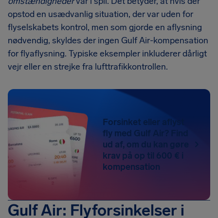
omstændigheder
var i spil. Det betyder, at hvis der
opstod en usædvanlig situation, der var uden for
flyselskabets kontrol, men som gjorde en aflysning
nødvendig, skyldes der ingen Gulf Air-kompensation
for flyaflysning. Typiske eksempler inkluderer dårligt
vejr eller en strejke fra lufttrafikkontrollen.
Forsinket eller aflyst
fly med Gulf Air? Find
ud af, om du kan gøre
krav på op til 600 € i
kompensation
Gulf Air: Flyforsinkelser i