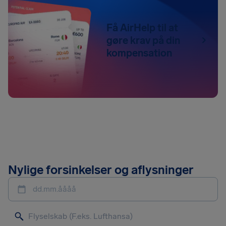
Få AirHelp til at
gøre krav på din
kompensation
Nylige forsinkelser og aflysninger
dd.mm.åååå