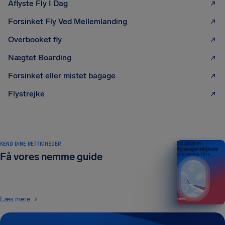
Aflyste Fly I Dag
Forsinket Fly Ved Mellemlanding
Overbooket fly
Nægtet Boarding
Forsinket eller mistet bagage
Flystrejke
KEND DINE RETTIGHEDER
Din guide om
flypassagerrettigheder
Få vores nemme guide
UDGAVE FRA 2026
Læs mere