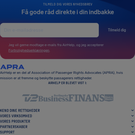
TILMELD DIG VORES NYHEDSBREV
Få gode råd direkte i din indbakke
Tilmeld dig
Jeg vil gerne modtage e-mails fra AirHelp, og jeg accepterer
Fortrolighedserklæringen
.
AirHelp er en del af Association of Passenger Rights Advocates (APRA), hvis
mission er at fremme og beskytte passagerers rettigheder.
AIRHELP ER BLEVET VIST I:
KEND DINE RETTIGHEDER
VORES VIRKSOMHED
VORES PRODUKTER
PARTNERSKABER
SUPPORT