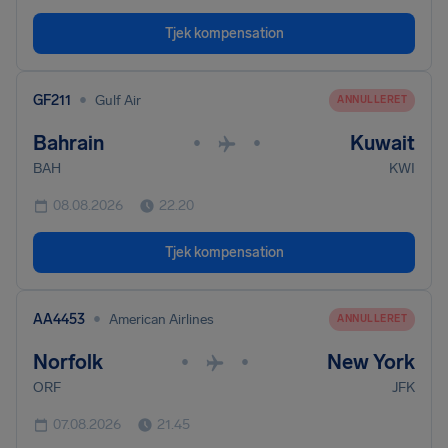
Tjek kompensation
•
GF211
Gulf Air
ANNULLERET
Bahrain
Kuwait
•
•
BAH
KWI
08.08.2026
22.20
Tjek kompensation
•
AA4453
American Airlines
ANNULLERET
Norfolk
New York
•
•
ORF
JFK
07.08.2026
21.45