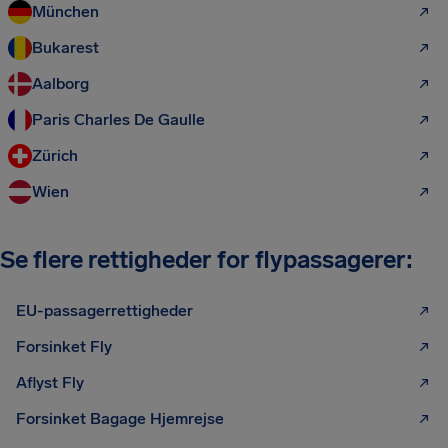
München
Bukarest
Aalborg
Paris Charles De Gaulle
Zürich
Wien
Se flere rettigheder for flypassagerer:
EU-passagerrettigheder
Forsinket Fly
Aflyst Fly
Forsinket Bagage Hjemrejse