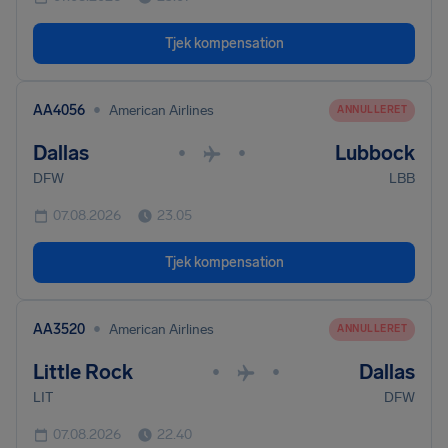
Tjek kompensation
•
AA4056
American Airlines
ANNULLERET
Dallas
Lubbock
•
•
DFW
LBB
07.08.2026
23.05
Tjek kompensation
•
AA3520
American Airlines
ANNULLERET
Little Rock
Dallas
•
•
LIT
DFW
07.08.2026
22.40