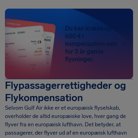
Du kan kræve op til
600 € i
kompensation selv
for 3 år gamle
flyvninger.
Flypassagerrettigheder og
Flykompensation
Selvom Gulf Air ikke er et europæisk flyselskab,
overholder de altid europæiske love, hver gang de
flyver fra en europæisk lufthavn. Det betyder, at
passagerer, der flyver ud af en europæisk lufthavn