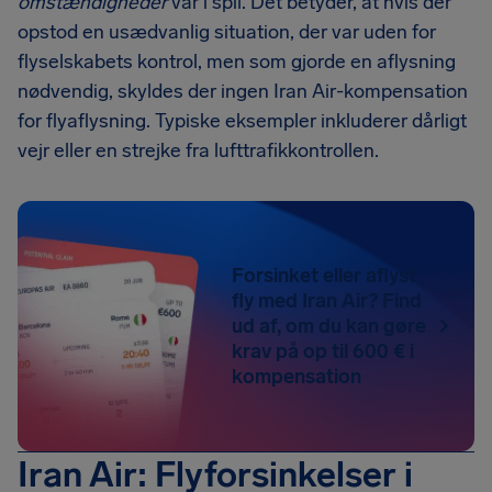
omstændigheder
var i spil. Det betyder, at hvis der
opstod en usædvanlig situation, der var uden for
flyselskabets kontrol, men som gjorde en aflysning
nødvendig, skyldes der ingen Iran Air-kompensation
for flyaflysning. Typiske eksempler inkluderer dårligt
vejr eller en strejke fra lufttrafikkontrollen.
Forsinket eller aflyst
fly med Iran Air? Find
ud af, om du kan gøre
krav på op til 600 € i
kompensation
Iran Air: Flyforsinkelser i