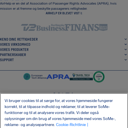
AirHelp er en del af Association of Passenger Rights Advocates (APRA), hvis
mission er at fremme og beskytte passagerers rettigheder.
AIRHELP ER BLEVET VIST I:
KEND DINE RETTIGHEDER
VORES VIRKSOMHED
VORES PRODUKTER
PARTNERSKABER
SUPPORT
Vi bruger cookies til at sørge for, at vores hjemmeside fungerer
SocialFacebook
SocialTwitter
SocialInstagram
SocialLinkedin
korrekt, til at tilpasse indhold og reklamer, til at leverer SoMe-
funktioner og til at analysere vores trafik. Vi deler også
HENT VORES GRATIS APP
oplysninger om din brug af vores hjemmeside med vores SoMe-,
reklame- og analysepartnere.
Cookie-Richtlinie
|