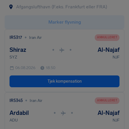
Marker flyvning
•
IR5317
Iran Air
ANNULLERET
Shiraz
Al-Najaf
•
•
SYZ
NJF
06.08.2026
18.50
Tjek kompensation
•
IR5345
Iran Air
ANNULLERET
Ardabil
Al-Najaf
•
•
ADU
NJF