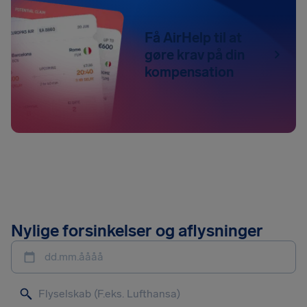
Få AirHelp til at
gøre krav på din
kompensation
Nylige forsinkelser og aflysninger
dd.mm.åååå