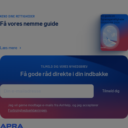
KEND DINE RETTIGHEDER
Din guide om
flypassagerrettigheder
Få vores nemme guide
UDGAVE FRA 2026
Læs mere
TILMELD DIG VORES NYHEDSBREV
Få gode råd direkte i din indbakke
Tilmeld dig
Jeg vil gerne modtage e-mails fra AirHelp, og jeg accepterer
Fortrolighedserklæringen
.