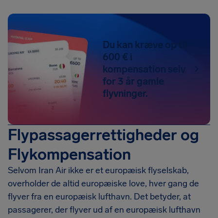
Du kan kræve op til
600 € i
kompensation selv
for 3 år gamle
flyvninger.
Flypassagerrettigheder og
Flykompensation
Selvom Iran Air ikke er et europæisk flyselskab,
overholder de altid europæiske love, hver gang de
flyver fra en europæisk lufthavn. Det betyder, at
passagerer, der flyver ud af en europæisk lufthavn