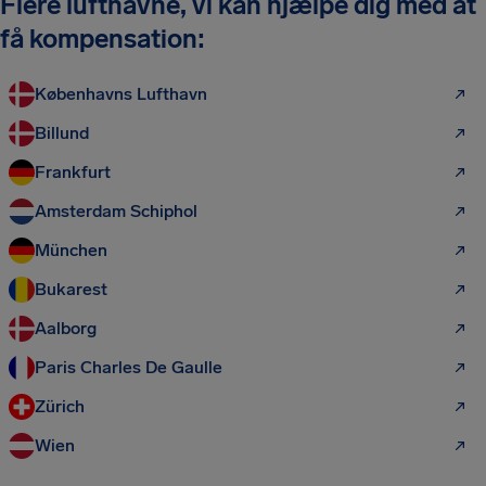
Flere lufthavne, vi kan hjælpe dig med at
få kompensation:
Københavns Lufthavn
Billund
Frankfurt
Amsterdam Schiphol
München
Bukarest
Aalborg
Paris Charles De Gaulle
Zürich
Wien