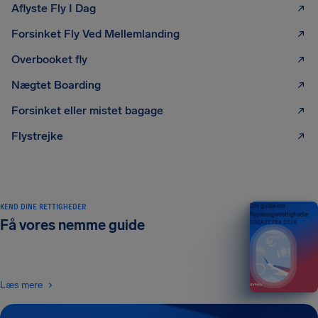
Aflyste Fly I Dag
Forsinket Fly Ved Mellemlanding
Overbooket fly
Nægtet Boarding
Forsinket eller mistet bagage
Flystrejke
KEND DINE RETTIGHEDER
Din guide om
flypassagerrettigheder
Få vores nemme guide
UDGAVE FRA 2026
Læs mere