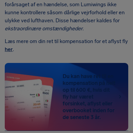
forårsaget af en hændelse, som Lumiwings ikke
kunne kontrollere såsom dårlige vejrforhold eller en
ulykke ved lufthaven. Disse hændelser kaldes for
ekstraordinære omstændigheder
.
Læs mere om din ret til kompensation for et aflyst fly
her
.
Du kan have ret til en
kompensation på helt
op til 600 €, hvis dit
fly har været
forsinket, aflyst eller
overbooket inden for
de seneste 3 år.