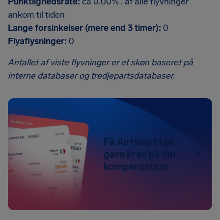
Punktlighedsrate:
ca 0.00% . af alle flyvninger
ankom til tiden
Lange forsinkelser (mere end 3 timer):
0
Flyaflysninger:
0
Antallet af viste flyvninger er et skøn baseret på
interne databaser og tredjepartsdatabaser.
Få AirHelp til at
gøre krav på din
kompensation