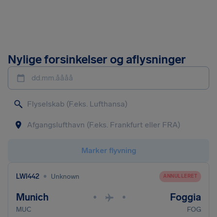
Nylige forsinkelser og aflysninger
dd.mm.åååå
Marker flyvning
•
LWI442
Unknown
ANNULLERET
Munich
Foggia
•
•
MUC
FOG