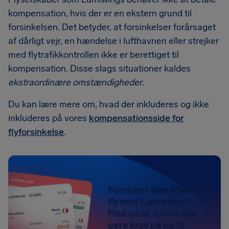
kompensation, hvis der er en ekstern grund til
forsinkelsen. Det betyder, at forsinkelser forårsaget
af dårligt vejr, en hændelse i lufthavnen eller strejker
med flytrafikkontrollen ikke er berettiget til
kompensation. Disse slags situationer kaldes
ekstraordinære omstændigheder
.
Du kan lære mere om, hvad der inkluderes og ikke
inkluderes på vores
kompensationsside for
flyforsinkelse
.
Forsinket eller aflyst
fly med Lumiwings?
Find ud af, om du kan
gøre krav på op til