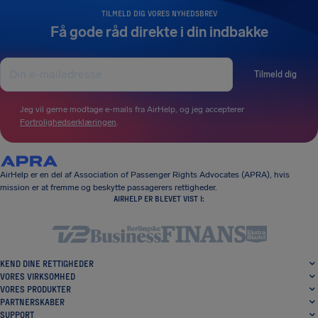
TILMELD DIG VORES NYHEDSBREV
Få gode råd direkte i din indbakke
Tilmeld dig
Jeg vil gerne modtage e-mails fra AirHelp, og jeg accepterer
Fortrolighedserklæringen
.
AirHelp er en del af Association of Passenger Rights Advocates (APRA), hvis
mission er at fremme og beskytte passagerers rettigheder.
AIRHELP ER BLEVET VIST I:
KEND DINE RETTIGHEDER
VORES VIRKSOMHED
VORES PRODUKTER
PARTNERSKABER
SUPPORT