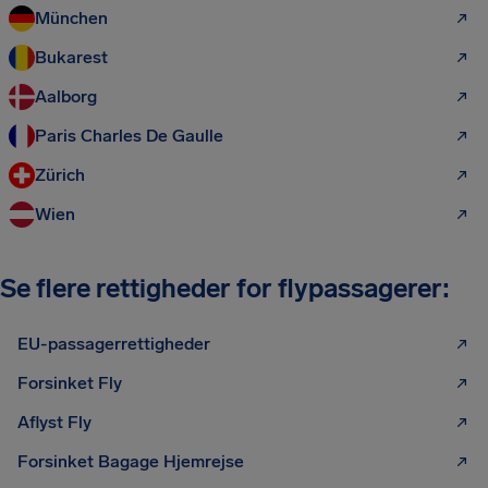
München
Bukarest
Aalborg
Paris Charles De Gaulle
Zürich
Wien
Se flere rettigheder for flypassagerer:
EU-passagerrettigheder
Forsinket Fly
Aflyst Fly
Forsinket Bagage Hjemrejse