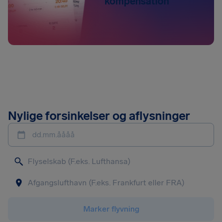
kompensation
Nylige forsinkelser og aflysninger
dd.mm.åååå
Marker flyvning