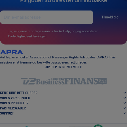
Få gode råd direkte i din indbakke
Tilmeld dig
Jeg vil gerne modtage e-mails fra AirHelp, og jeg accepterer
Fortrolighedserklæringen
.
AirHelp er en del af Association of Passenger Rights Advocates (APRA), hvis
mission er at fremme og beskytte passagerers rettigheder.
AIRHELP ER BLEVET VIST I:
KEND DINE RETTIGHEDER
VORES VIRKSOMHED
VORES PRODUKTER
PARTNERSKABER
SUPPORT