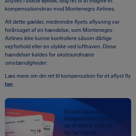
aflyses i sidste øjeblik, dog ret til at indgive et
kompensationskrav mod Montenegro Airlines.
Alt dette gælder, medmindre flyets aflysning var
forårsaget af en hændelse, som Montenegro
Airlines ikke kunne kontrollere såsom dårlige
vejrforhold eller en ulykke ved lufthaven. Disse
hændelser kaldes for
ekstraordinære
omstændigheder
.
Læs mere om din ret til kompensation for et aflyst fly
her
.
Du kan have ret til en
kompensation på helt
op til 600 €, hvis dit
fly har været