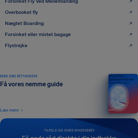
Forsinket Fly Ved Mellemlanding
Overbooket fly
Nægtet Boarding
Forsinket eller mistet bagage
Flystrejke
KEND DINE RETTIGHEDER
Din guide om
flypassagerrettigheder
Få vores nemme guide
UDGAVE FRA 2026
Læs mere
TILMELD DIG VORES NYHEDSBREV