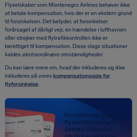
Flyselskaber som Montenegro Airlines behøver ikke
at betale kompensation, hvis der er en ekstern grund
til forsinkelsen. Det betyder, at forsinkelser
forårsaget af dårligt vejr, en hændelse i lufthavnen
eller strejker med flytrafikkontrollen ikke er
berettiget til kompensation. Disse slags situationer
kaldes
ekstraordinære omstændigheder
.
Du kan lære mere om, hvad der inkluderes og ikke
inkluderes på vores
kompensationsside for
flyforsinkelse
.
Forsinket eller aflyst
fly med Montenegro
Airlines? Find ud af,
om du kan gøre krav