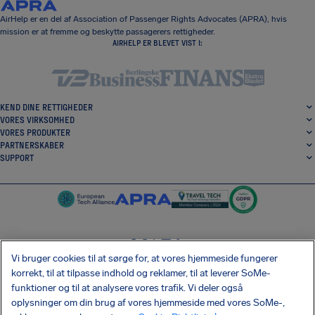
AirHelp er en del af Association of Passenger Rights Advocates (APRA), hvis
mission er at fremme og beskytte passagerers rettigheder.
AIRHELP ER BLEVET VIST I:
KEND DINE RETTIGHEDER
VORES VIRKSOMHED
VORES PRODUKTER
PARTNERSKABER
SUPPORT
Vi bruger cookies til at sørge for, at vores hjemmeside fungerer
SocialFacebook
SocialTwitter
SocialInstagram
SocialLinkedin
korrekt, til at tilpasse indhold og reklamer, til at leverer SoMe-
funktioner og til at analysere vores trafik. Vi deler også
HENT VORES GRATIS APP
oplysninger om din brug af vores hjemmeside med vores SoMe-,