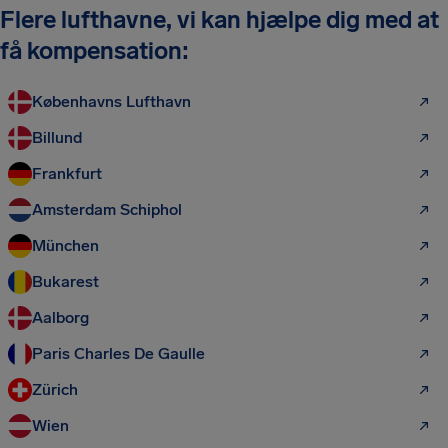
Flere lufthavne, vi kan hjælpe dig med at
få kompensation:
Københavns Lufthavn
Billund
Frankfurt
Amsterdam Schiphol
München
Bukarest
Aalborg
Paris Charles De Gaulle
Zürich
Wien