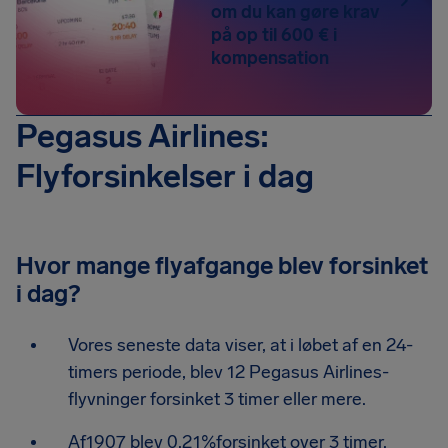
om du kan gøre krav
på op til 600 € i
kompensation
Pegasus Airlines:
Flyforsinkelser i dag
Hvor mange flyafgange blev forsinket
i dag?
Vores seneste data viser, at i løbet af en 24-
timers periode, blev 12 Pegasus Airlines-
flyvninger forsinket 3 timer eller mere.
Af1907 blev 0.21%forsinket over 3 timer.