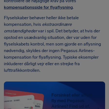
kontrollere de nøjagtige krav på vores
kompensationsside for flyaflysning
.
Flyselskaber behøver heller ikke betale
kompensation, hvis
ekstraordinære
omstændigheder
var i spil. Det betyder, at hvis der
opstod en usædvanlig situation, der var uden for
flyselskabets kontrol, men som gjorde en aflysning
nødvendig, skyldes der ingen Pegasus Airlines-
kompensation for flyaflysning. Typiske eksempler
inkluderer dårligt vejr eller en strejke fra
lufttrafikkontrollen.
Forsinket eller aflyst
fly med Pegasus
Airlines? Find ud af,