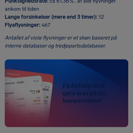
Punktlighedsrate:
ca 61.36% . af alle flyvninger
ankom til tiden
Lange forsinkelser (mere end 3 timer):
12
Flyaflysninger:
467
Antallet af viste flyvninger er et skøn baseret på
interne databaser og tredjepartsdatabaser.
Få AirHelp til at
gøre krav på din
kompensation