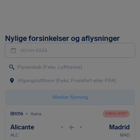
Nylige forsinkelser og aflysninger
dd.mm.åååå
Marker flyvning
•
IB1016
Iberia
ANNULLERET
Alicante
Madrid
•
•
ALC
MAD