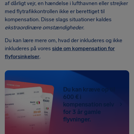
af dårligt vejr, en hændelse i lufthavnen eller strejker
med flytrafikkontrollen ikke er berettiget til
kompensation. Disse slags situationer kaldes
ekstraordinære omstændigheder
.
Du kan lære mere om, hvad der inkluderes og ikke
inkluderes på vores
side om kompensation for
flyforsinkelser
.
Du kan kræve op til
600 € i
kompensation selv
for 3 år gamle
flyvninger.