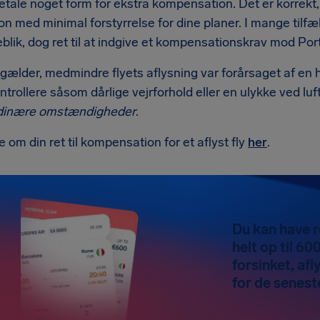
etale noget form for ekstra kompensation. Det er korrekt,
on med minimal forstyrrelse for dine planer. I mange tilfæl
eblik, dog ret til at indgive et kompensationskrav mod Por
 gælder, medmindre flyets aflysning var forårsaget af en
trollere såsom dårlige vejrforhold eller en ulykke ved lu
rdinære omstændigheder
.
om din ret til kompensation for et aflyst fly
her
.
Du kan have r
helt op til 600
forsinket, afl
for de seneste