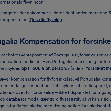
ternationale flyvninger.
ssagerer, der ankommer til deres destination mere end 3 
l kompensation.
Tjek din flyvning
.
galia Kompensation for forsinke
iver holdt i venteposition af Portugalia flyforsinkelser, er
ompensation for din tid. Hvis Portugalia er ansvarlig for fo
er skyldes
op til 600 € pr. person
, når de er
forsinket me
æver kompensation for flyforsinkelse, vil Portugalia kontr
 den endelige destination. Det skyldes, at det tidspunkt, d
ionskravet for forsinkelse – ikke tidspunktet for afgang
e databaser med tilgængelig flystatistik, så vi kan alti
galia for flyforsinkelse med den nøjagtige forsinkelsestid.