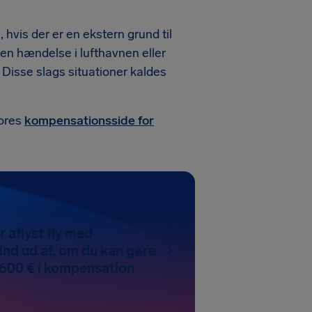
hvis der er en ekstern grund til
, en hændelse i lufthavnen eller
. Disse slags situationer kaldes
vores
kompensationsside for
r aflyst fly med
ind ud af, om du kan gøre
l 600 € i kompensation