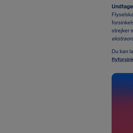
Undtagel
Flyselska
forsinkel
strejker 
ekstrao
Du kan l
flyforsin