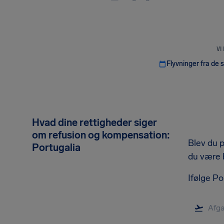
VI
Flyvninger fra de 
Hvad dine rettigheder siger
om refusion og kompensation:
Blev du p
Portugalia
du være be
Ifølge Po