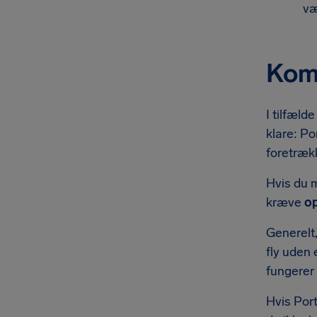
væ
Komp
I tilfæld
klare: Po
foretrækk
Hvis du 
kræve
op
Generelt,
fly uden 
fungerer 
Hvis Port