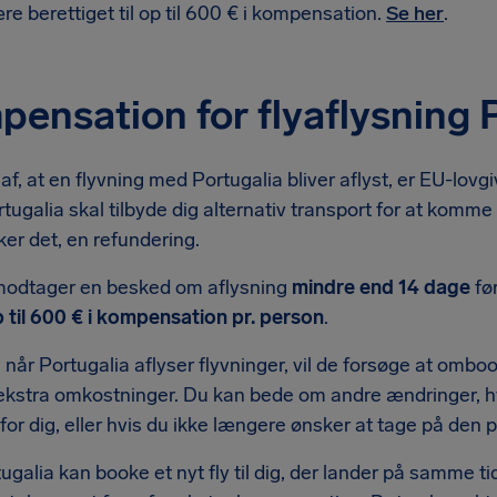
re berettiget til op til 600 € i kompensation.
Se her
.
ensation for flyaflysning 
e af, at en flyvning med Portugalia bliver aflyst, er EU-lo
rtugalia skal tilbyde dig alternativ transport for at komme t
er det, en refundering.
modtager en besked om aflysning
mindre end 14 dage
før
 til 600 € i kompensation pr. person
.
 når Portugalia aflyser flyvninger, vil de forsøge at ombo
ekstra omkostninger. Du kan bede om andre ændringer, hvis
for dig, eller hvis du ikke længere ønsker at tage på den
ugalia kan booke et nyt fly til dig, der lander på samme ti