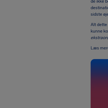
de ikke b
destinati
sidste øj
Alt dette
kunne kon
ekstrao
Læs mere 