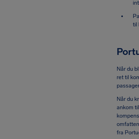
in
Pa
ti
Portu
Når du bl
ret til k
passager
Når du kr
ankom til
kompensat
omfattend
fra Portu