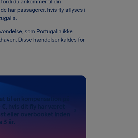
 fordi du ankommer til din
de har passagerer, hvis fly aflyses i
tugalia.
 hændelse, som Portugalia ikke
fthaven. Disse hændelser kaldes for
et til en kompensation på
 €, hvis dit fly har været
yst eller overbooket inden
 3 år.