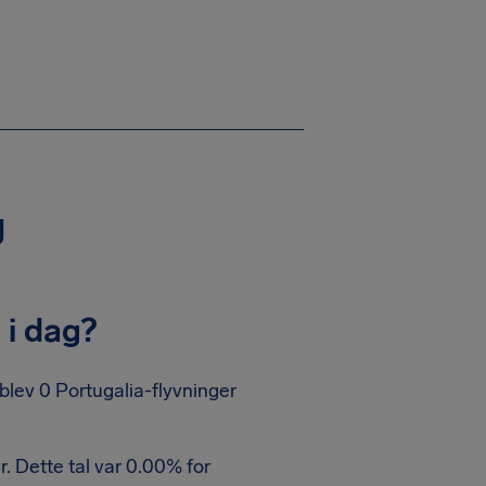
g
 i dag?
 blev 0 Portugalia-flyvninger
. Dette tal var 0.00% for