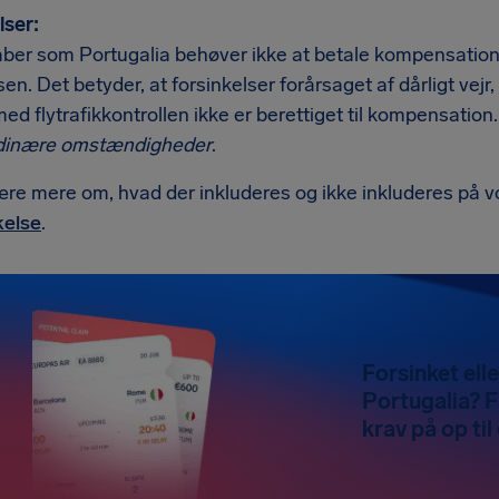
ser:
ber som Portugalia behøver ikke at betale kompensation, 
sen. Det betyder, at forsinkelser forårsaget af dårligt vejr
med flytrafikkontrollen ikke er berettiget til kompensation
rdinære omstændigheder
.
ære mere om, hvad der inkluderes og ikke inkluderes på 
kelse
.
Forsinket elle
Portugalia? F
krav på op ti