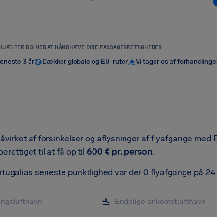
 HJÆLPER DIG MED AT HÅNDHÆVE DINE PASSAGERRETTIGHEDER
seneste 3 år
Dækker globale og EU-ruter
Vi tager os af forhandlinge
åvirket af forsinkelser og aflysninger af flyafgange med P
rettiget til at få op til
600 €
pr. person
.
rtugalias seneste punktlighed var der 0 flyafgange på 24 ti