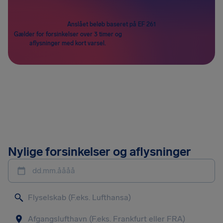
Anslået beløb baseret på EF 261
Gælder for forsinkelser over 3 timer og
aflysninger med kort varsel.
Nylige forsinkelser og aflysninger
dd.mm.åååå