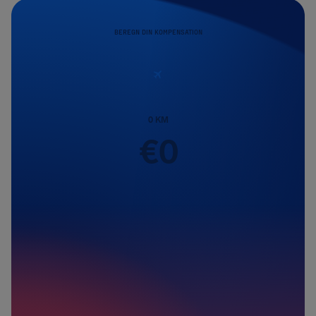
BEREGN DIN KOMPENSATION
0
KM
€
0
Passagerer
1