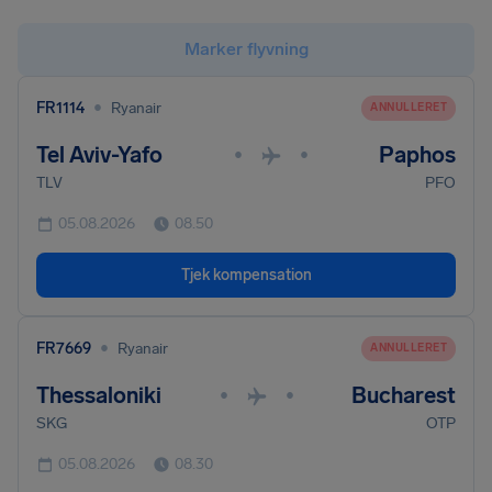
Marker flyvning
•
FR1114
Ryanair
ANNULLERET
Tel Aviv-Yafo
Paphos
•
•
TLV
PFO
05.08.2026
08.50
Tjek kompensation
•
FR7669
Ryanair
ANNULLERET
Thessaloniki
Bucharest
•
•
SKG
OTP
05.08.2026
08.30