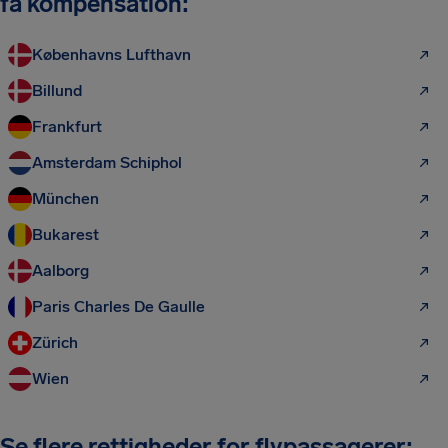
få kompensation:
Københavns Lufthavn
Billund
Frankfurt
Amsterdam Schiphol
München
Bukarest
Aalborg
Paris Charles De Gaulle
Zürich
Wien
Se flere rettigheder for flypassagerer: