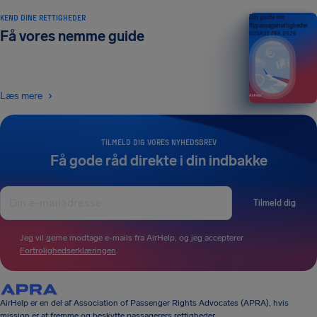
KEND DINE RETTIGHEDER
Din guide om
flypassagerrettigheder
Få vores nemme guide
UDGAVE FRA 2026
Læs mere
TILMELD DIG VORES NYHEDSBREV
Få gode råd direkte i din indbakke
Tilmeld dig
Jeg vil gerne modtage e-mails fra AirHelp, og jeg accepterer
Fortrolighedserklæringen
.
AirHelp er en del af Association of Passenger Rights Advocates (APRA), hvis
mission er at fremme og beskytte passagerers rettigheder.