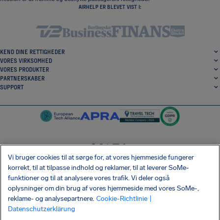
AIRHELP ER BLEVET VIST I:
KEND DINE RETTIGHEDER
VORES VIRKSOMHED
VORES PRODUKTER
PARTNERSKABER
SUPPORT
Vi bruger cookies til at sørge for, at vores hjemmeside fungerer
SocialFacebook
SocialTwitter
SocialInstagram
SocialLinkedin
korrekt, til at tilpasse indhold og reklamer, til at leverer SoMe-
funktioner og til at analysere vores trafik. Vi deler også
HENT VORES GRATIS APP
oplysninger om din brug af vores hjemmeside med vores SoMe-,
reklame- og analysepartnere.
Cookie-Richtlinie
|
Datenschutzerklärung