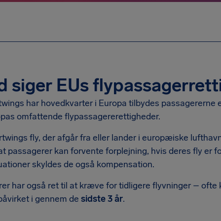
 siger EUs flypassagerret
wings har hovedkvarter i Europa tilbydes passagererne en
opas omfattende flypassagererettigheder.
twings fly, der afgår fra eller lander i europæiske lufthav
at passagerer kan forvente forplejning, hvis deres fly er fo
tuationer skyldes de også kompensation.
r har også ret til at kræve for tidligere flyvninger – ofte
 påvirket i gennem de
sidste 3 år
.