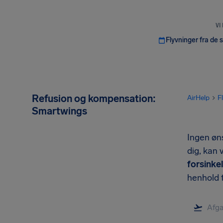
VI
Flyvninger fra de 
Refusion og kompensation:
AirHelp
F
Smartwings
Ingen øns
dig, kan 
forsinke
henhold t