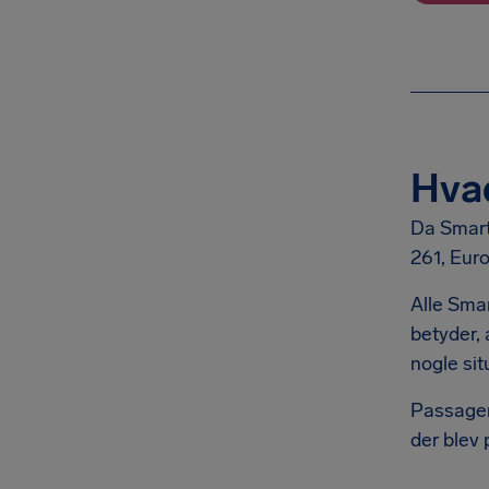
Hvad
Da Smart
261, Eur
Alle Smar
betyder, 
nogle si
Passagere
der blev