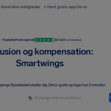
Kend dine rettigheder
Hent gratis app
Om os
Trustpilot
Fremragende
241.540
anmeldelser
usion og kompensation:
Smartwings
penge flyselskabet skylder dig
.
Det er gratis og tager kun 2 minutter.
T