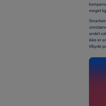
kompensat
meget li
Smartwin
omstænd
andet val
ikke er a
tilbyde p