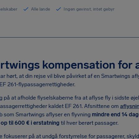
yselskaber
Alle lande
Ingen gevinst, intet gebyr
twings kompensation for af
ar hørt, at din rejse vil blive påvirket af en Smartwings afl
EF 261-flypassagerrettigheder.
øg på at afholde flyselskaberne fra at aflyse fly i sidste ø
ypassagerrettigheder kaldet EF 261. Afsnittene om
aflysni
ab som Smartwings aflyser en flyvning
mindre end 14 da
e
op til 600 € i erstatning
til hver berørt passager.
e fokuserer på at undgå forstyrrelse for passagerer, sky