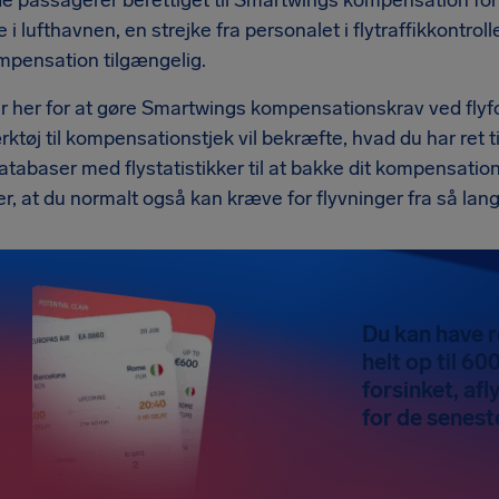
e passagerer berettiget til Smartwings kompensation for 
i lufthavnen, en strejke fra personalet i flytraffikkontrolle
mpensation tilgængelig.
r her for at gøre Smartwings kompensationskrav ved flyfor
ktøj til kompensationstjek vil bekræfte, hvad du har ret t
atabaser med flystatistikker til at bakke dit kompensatio
r, at du normalt også kan kræve for flyvninger fra så langt
Du kan have r
helt op til 600
forsinket, afl
for de seneste