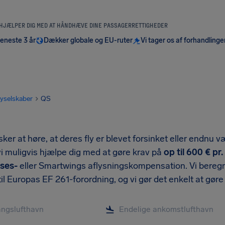
 HJÆLPER DIG MED AT HÅNDHÆVE DINE PASSAGERRETTIGHEDER
seneste 3 år
Dækker globale og EU-ruter
Vi tager os af forhandlinge
lyselskaber
QS
ker at høre, at deres fly er blevet forsinket eller endnu væ
vi muligvis hjælpe dig med at gøre krav på
op til 600 € p
lses-
eller Smartwings aflysningskompensation. Vi beregner
il Europas EF 261-forordning, og vi gør det enkelt at gøre