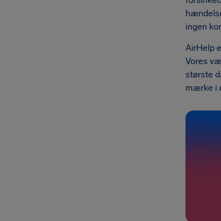
forsinked
hændelse 
ingen ko
AirHelp e
Vores vær
største d
mærke i e