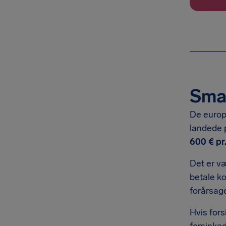
Smar
De europæ
landede 
600 € pr
Det er væ
betale ko
forårsage
Hvis fors