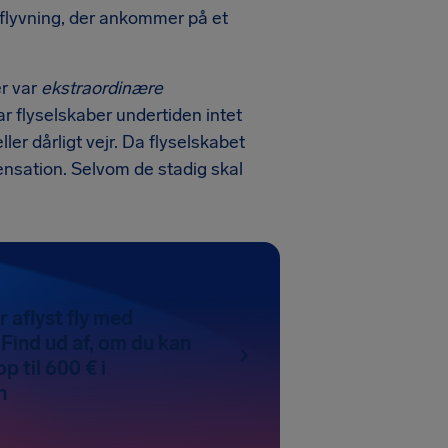
sflyvning, der ankommer på et
er var
ekstraordinære
r flyselskaber undertiden intet
ler dårligt vejr. Da flyselskabet
ensation. Selvom de stadig skal
r aflyst fly med
Find ud af, om du kan
p til 600 € i
n