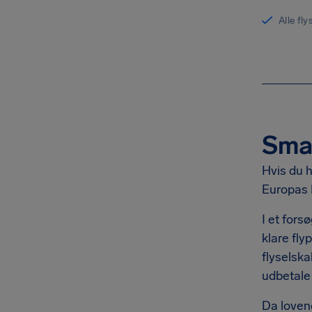
Alle fl
Smar
Hvis du h
Europas 
I et fors
klare fl
flyselsk
udbetal
Da loven