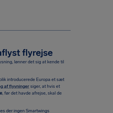
lyst flyrejse
ysning, lønner det sig at kende til
jeblik introducerede Europa et sæt
ng af flyvninger
siger, at hvis et
ge
, før det havde afrejse, skal de
ldes der ingen Smartwings