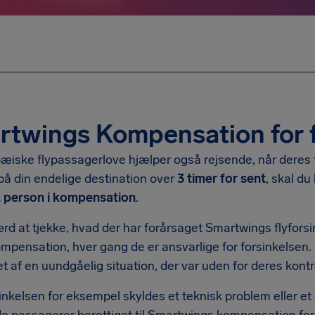
twings Kompensation for f
iske flypassagerlove hjælper også rejsende, når deres fly
på din endelige destination over
3 timer for sent
, skal du
. person i kompensation
.
rd at tjekke, hvad der har forårsaget Smartwings flyfors
mpensation, hver gang de er ansvarlige for forsinkelsen.
t af en uundgåelig situation, der var uden for deres kont
inkelsen for eksempel skyldes et teknisk problem eller et 