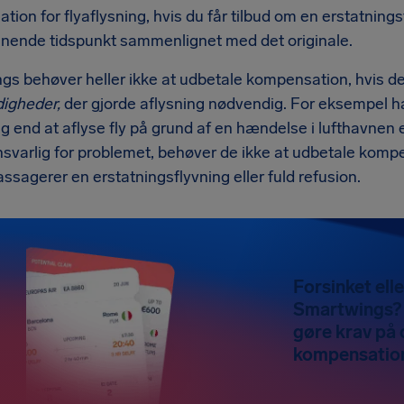
ion for flyaflysning, hvis du får tilbud om en erstatning
gnende tidspunkt sammenlignet med det originale.
gs behøver heller ikke at udbetale kompensation, hvis d
igheder,
der gjorde aflysning nødvendig. For eksempel ha
g end at aflyse fly på grund af en hændelse i lufthavnen el
nsvarlig for problemet, behøver de ikke at udbetale komp
assagerer en erstatningsflyvning eller fuld refusion.
Forsinket elle
Smartwings? 
gøre krav på o
kompensatio