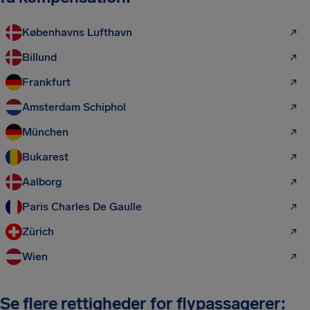
Københavns Lufthavn
Billund
Frankfurt
Amsterdam Schiphol
München
Bukarest
Aalborg
Paris Charles De Gaulle
Zürich
Wien
Se flere rettigheder for flypassagerer: