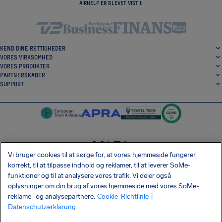
AIRHELP ER BLEVET VIST I:
KEND DINE RETTIGHEDER
VORES VIRKSOMHED
VORES PRODUKTER
PARTNERSKABER
SUPPORT
Vi bruger cookies til at sørge for, at vores hjemmeside fungerer
SocialFacebook
SocialTwitter
SocialInstagram
SocialLinkedin
korrekt, til at tilpasse indhold og reklamer, til at leverer SoMe-
funktioner og til at analysere vores trafik. Vi deler også
HENT VORES GRATIS APP
oplysninger om din brug af vores hjemmeside med vores SoMe-,
reklame- og analysepartnere.
Cookie-Richtlinie
|
Datenschutzerklärung