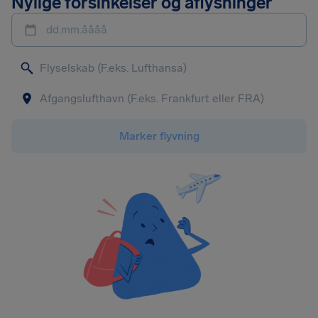
Nylige forsinkelser og aflysninger
dd.mm.åååå
Marker flyvning