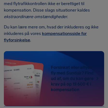
med flytrafikkontrollen ikke er berettiget til
kompensation. Disse slags situationer kaldes
ekstraordinære omstændigheder
.
Du kan lære mere om, hvad der inkluderes og ikke
inkluderes på vores
kompensationsside for
flyforsinkelse
.
Forsinket eller aflyst
fly med Sundair? Find
ud af, om du kan gøre
krav på op til 600 € i
kompensation