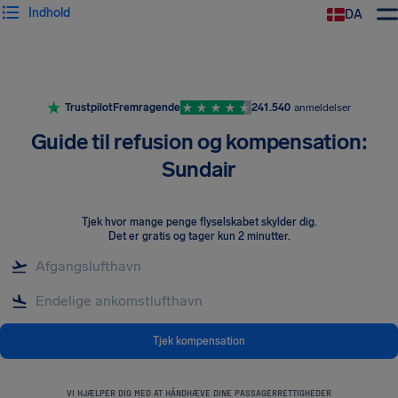
Indhold
DA
Trustpilot
Fremragende
241.540
anmeldelser
Guide til refusion og kompensation:
Sundair
Tjek hvor mange penge flyselskabet skylder dig
.
Det er gratis og tager kun 2 minutter.
Tjek kompensation
VI HJÆLPER DIG MED AT HÅNDHÆVE DINE PASSAGERRETTIGHEDER