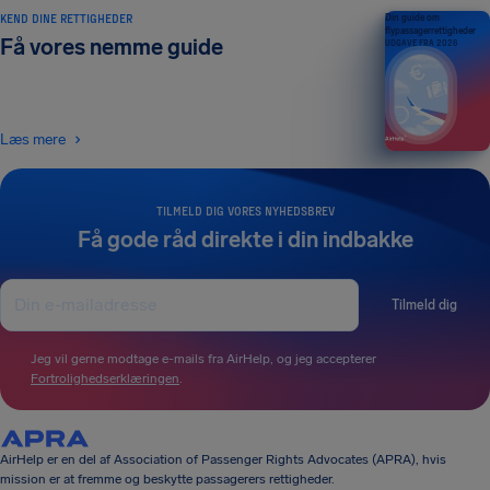
KEND DINE RETTIGHEDER
Din guide om
flypassagerrettigheder
Få vores nemme guide
UDGAVE FRA 2026
Læs mere
TILMELD DIG VORES NYHEDSBREV
Få gode råd direkte i din indbakke
Tilmeld dig
Jeg vil gerne modtage e-mails fra AirHelp, og jeg accepterer
Fortrolighedserklæringen
.
AirHelp er en del af Association of Passenger Rights Advocates (APRA), hvis
mission er at fremme og beskytte passagerers rettigheder.