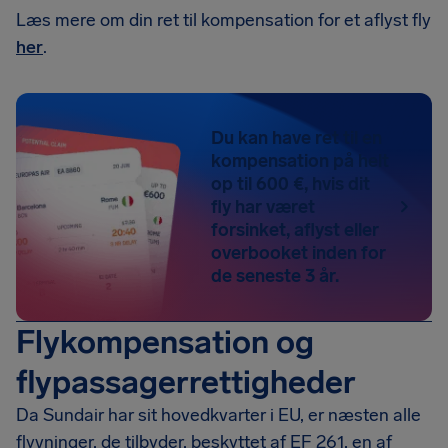
Læs mere om din ret til kompensation for et aflyst fly
her
.
Du kan have ret til en
kompensation på helt
op til 600 €, hvis dit
fly har været
forsinket, aflyst eller
overbooket inden for
de seneste 3 år.
Flykompensation og
flypassagerrettigheder
Da Sundair har sit hovedkvarter i EU, er næsten alle
flyvninger, de tilbyder, beskyttet af EF 261, en af