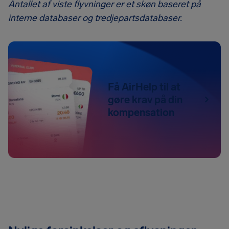
Antallet af viste flyvninger er et skøn baseret på
interne databaser og tredjepartsdatabaser.
Få AirHelp til at
gøre krav på din
kompensation