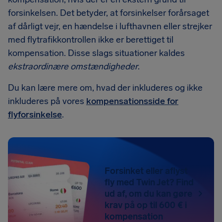
forsinkelsen. Det betyder, at forsinkelser forårsaget
af dårligt vejr, en hændelse i lufthavnen eller strejker
med flytrafikkontrollen ikke er berettiget til
kompensation. Disse slags situationer kaldes
ekstraordinære omstændigheder
.
Du kan lære mere om, hvad der inkluderes og ikke
inkluderes på vores
kompensationsside for
flyforsinkelse
.
Forsinket eller aflyst
fly med Twin Jet? Find
ud af, om du kan gøre
krav på op til 600 € i
kompensation