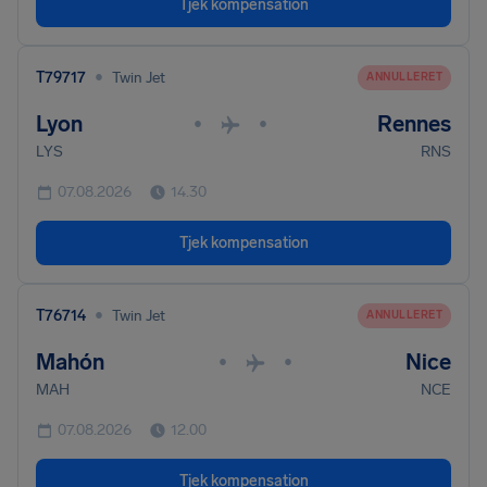
Tjek kompensation
•
T79717
Twin Jet
ANNULLERET
Lyon
Rennes
•
•
LYS
RNS
07.08.2026
14.30
Tjek kompensation
•
T76714
Twin Jet
ANNULLERET
Mahón
Nice
•
•
MAH
NCE
07.08.2026
12.00
Tjek kompensation