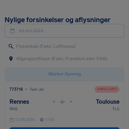
Nylige forsinkelser og aflysninger
dd.mm.åååå
Marker flyvning
•
T73718
Twin Jet
ANNULLERET
Rennes
Toulouse
•
•
RNS
TLS
07.08.2026
17.00