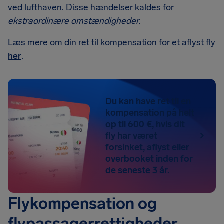
ved lufthaven. Disse hændelser kaldes for
ekstraordinære omstændigheder
.
Læs mere om din ret til kompensation for et aflyst fly
her
.
Du kan have ret til en
kompensation på helt
op til 600 €, hvis dit
fly har været
forsinket, aflyst eller
overbooket inden for
de seneste 3 år.
Flykompensation og
flypassagerrettigheder