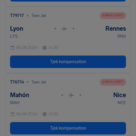
•
T79717
Twin Jet
ANNULLERET
Lyon
Rennes
•
•
LYS
RNS
06.08.2026
14.30
Tjek kompensation
•
T76714
Twin Jet
ANNULLERET
Mahón
Nice
•
•
MAH
NCE
06.08.2026
12.00
Tjek kompensation