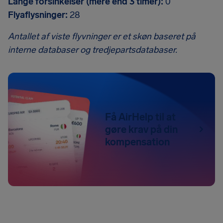
Lange forsinkelser (mere end 3 timer):
0
Flyaflysninger:
28
Antallet af viste flyvninger er et skøn baseret på
interne databaser og tredjepartsdatabaser.
Få AirHelp til at
gøre krav på din
kompensation