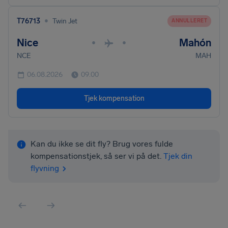
•
T76713
Twin Jet
ANNULLERET
Nice
Mahón
•
•
NCE
MAH
06.08.2026
09.00
Tjek kompensation
Kan du ikke se dit fly? Brug vores fulde
kompensationstjek, så ser vi på det.
Tjek din
flyvning