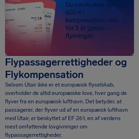
Du kan kræve op til
600 € i
kompensation selv
for 3 år gamle
flyvninger.
Flypassagerrettigheder og
Flykompensation
Selvom Utair ikke er et europæisk flyselskab,
overholder de altid europæiske love, hver gang de
flyver fra en europæisk lufthavn. Det betyder, at
passagerer, der flyver ud af en europæisk lufthavn
med Utair, er beskyttet af EF 261, en af verdens
mest omfattende lovgivninger om
flypassagerrettigheder.