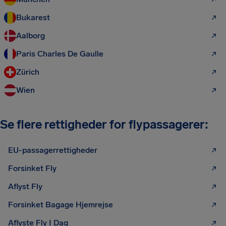
Bukarest
Aalborg
Paris Charles De Gaulle
Zürich
Wien
Se flere rettigheder for flypassagerer:
EU-passagerrettigheder
Forsinket Fly
Aflyst Fly
Forsinket Bagage Hjemrejse
Aflyste Fly I Dag