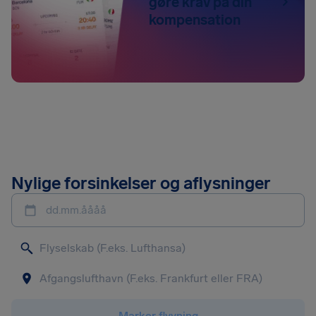
gøre krav på din
kompensation
Nylige forsinkelser og aflysninger
dd.mm.åååå
Marker flyvning