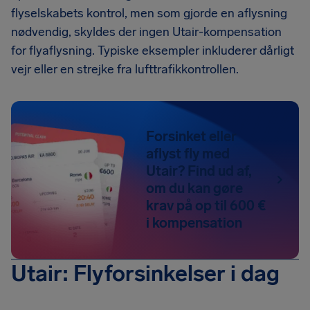
flyselskabets kontrol, men som gjorde en aflysning
nødvendig, skyldes der ingen Utair-kompensation
for flyaflysning. Typiske eksempler inkluderer dårligt
vejr eller en strejke fra lufttrafikkontrollen.
Forsinket eller
aflyst fly med
Utair? Find ud af,
om du kan gøre
krav på op til 600 €
i kompensation
Utair: Flyforsinkelser i dag