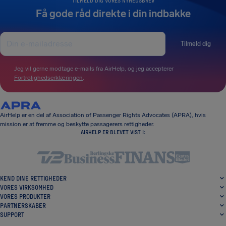
TILMELD DIG VORES NYHEDSBREV
Få gode råd direkte i din indbakke
Tilmeld dig
Jeg vil gerne modtage e-mails fra AirHelp, og jeg accepterer
Fortrolighedserklæringen
.
AirHelp er en del af Association of Passenger Rights Advocates (APRA), hvis
mission er at fremme og beskytte passagerers rettigheder.
AIRHELP ER BLEVET VIST I:
KEND DINE RETTIGHEDER
VORES VIRKSOMHED
VORES PRODUKTER
PARTNERSKABER
SUPPORT