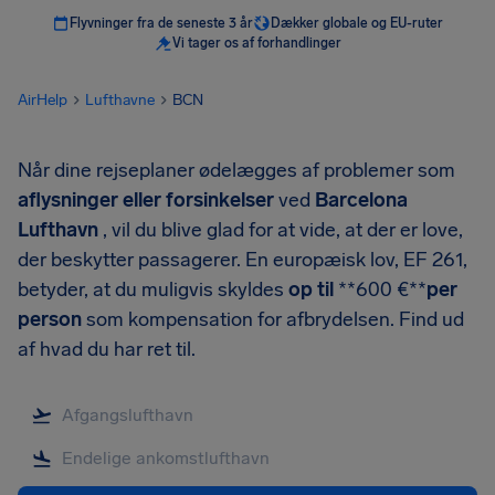
Flyvninger fra de seneste 3 år
Dækker globale og EU-ruter
Vi tager os af forhandlinger
AirHelp
Lufthavne
BCN
Når dine rejseplaner ødelægges af problemer som
aflysninger eller forsinkelser
ved
Barcelona
Lufthavn
, vil du blive glad for at vide, at der er love,
der beskytter passagerer. En europæisk lov, EF 261,
betyder, at du muligvis skyldes
op til
**600 €**
per
person
som kompensation for afbrydelsen. Find ud
af hvad du har ret til.