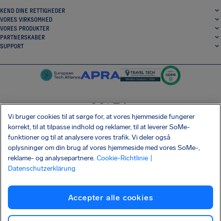
KEND DINE RETTIGHEDER
VORES VIRKSOMHED
VORES PRODUKTER
PARTNERSKABER
SUPPORT
Vi bruger cookies til at sørge for, at vores hjemmeside fungerer
SocialFacebook
SocialTwitter
SocialInstagram
SocialLinkedin
korrekt, til at tilpasse indhold og reklamer, til at leverer SoMe-
funktioner og til at analysere vores trafik. Vi deler også
HENT VORES GRATIS APP
oplysninger om din brug af vores hjemmeside med vores SoMe-,
reklame- og analysepartnere.
Cookie-Richtlinie
|
Datenschutzerklärung
Vilkår og Betingelser
Fortrolighedsbetingelser
Cookies
Aftryk
Accepter alle cookies
Shai-Hulud forsyningskædeangreb
Fortryd kontrakten