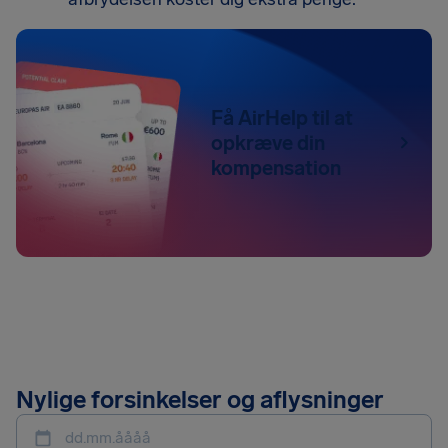
Få AirHelp til at
opkræve din
kompensation
Nylige forsinkelser og aflysninger
dd.mm.åååå