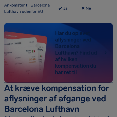
Ankomster til Barcelona
✔️ Ja
❌ Ne
Lufthavn udenfor EU
Har du oplevet
aflysninger ved
Barcelona
Lufthavn? Find ud
af hvilken
kompensation du
har ret til
At kræve kompensation for
aflysninger af afgange ved
Barcelona Lufthavn