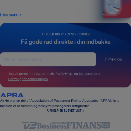
Læs mere
TILMELD DIG VORES NYHEDSBREV
Få gode råd direkte i din indbakke
Tilmeld dig
Jeg vil gerne modtage e-mails fra AirHelp, og jeg accepterer
Fortrolighedserklæringen
.
AirHelp er en del af Association of Passenger Rights Advocates (APRA), hvis
mission er at fremme og beskytte passagerers rettigheder.
AIRHELP ER BLEVET VIST I: