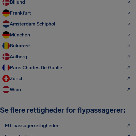
Billund
Frankfurt
Amsterdam Schiphol
München
Bukarest
Aalborg
Paris Charles De Gaulle
Zürich
Wien
Se flere rettigheder for flypassagerer:
EU-passagerrettigheder