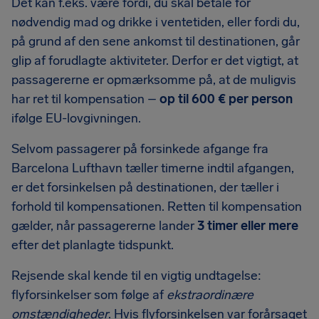
Det kan f.eks. være fordi, du skal betale for
nødvendig mad og drikke i ventetiden, eller fordi du,
på grund af den sene ankomst til destinationen, går
glip af forudlagte aktiviteter. Derfor er det vigtigt, at
passagererne er opmærksomme på, at de muligvis
har ret til kompensation –
op til
600 €
per person
ifølge EU-lovgivningen.
Selvom passagerer på forsinkede afgange fra
Barcelona Lufthavn tæller timerne indtil afgangen,
er det forsinkelsen på destinationen, der tæller i
forhold til kompensationen. Retten til kompensation
gælder, når passagererne lander
3 timer eller mere
efter det planlagte tidspunkt.
Rejsende skal kende til en vigtig undtagelse:
flyforsinkelser som følge af
ekstraordinære
omstændigheder
. Hvis flyforsinkelsen var forårsaget