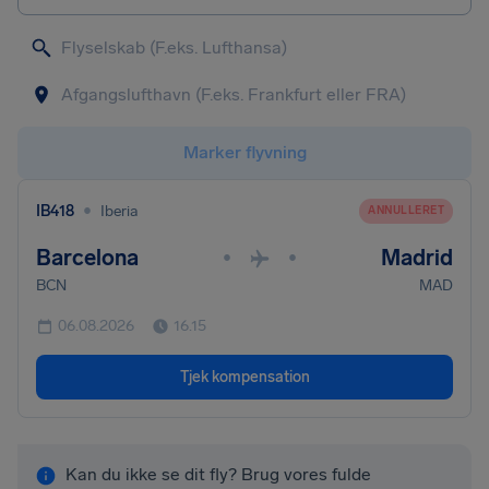
Marker flyvning
•
IB418
Iberia
ANNULLERET
Barcelona
Madrid
•
•
BCN
MAD
06.08.2026
16.15
Tjek kompensation
Kan du ikke se dit fly? Brug vores fulde