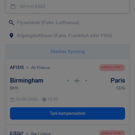
dd.mm.åååå
Marker flyvning
•
AF1315
Air France
ANNULLERET
Birmingham
Paris
•
•
BHX
CDG
04.08.2026
13.30
Tjek kompensation
•
EI3267
Aer Lingus
ANNULLERET