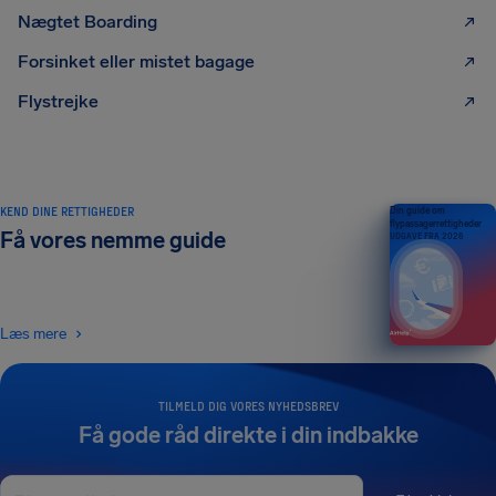
Nægtet Boarding
Forsinket eller mistet bagage
Flystrejke
KEND DINE RETTIGHEDER
Din guide om
flypassagerrettigheder
Få vores nemme guide
UDGAVE FRA 2026
Læs mere
TILMELD DIG VORES NYHEDSBREV
Få gode råd direkte i din indbakke