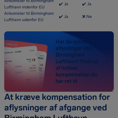
Ankomster til Birmingham
✔️ Ja
✔️ Ja
Lufthavn indenfor EU
Ankomster til Birmingham
✔️ Ja
❌ Ne
Lufthavn udenfor EU
Har du oplevet
aflysninger ved
Birmingham
Lufthavn? Find ud
af hvilken
kompensation du
har ret til
At kræve kompensation for
aflysninger af afgange ved