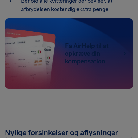
Behold alle kvitteringer der beviser, at
afbrydelsen koster dig ekstra penge.
Få AirHelp til at
opkræve din
kompensation
Nylige forsinkelser og aflysninger