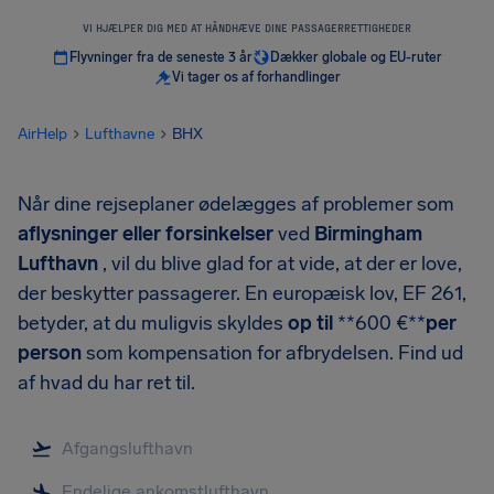
VI HJÆLPER DIG MED AT HÅNDHÆVE DINE PASSAGERRETTIGHEDER
Flyvninger fra de seneste 3 år
Dækker globale og EU-ruter
Vi tager os af forhandlinger
AirHelp
Lufthavne
BHX
Når dine rejseplaner ødelægges af problemer som
aflysninger eller forsinkelser
ved
Birmingham
Lufthavn
, vil du blive glad for at vide, at der er love,
der beskytter passagerer. En europæisk lov, EF 261,
betyder, at du muligvis skyldes
op til
**600 €**
per
person
som kompensation for afbrydelsen. Find ud
af hvad du har ret til.