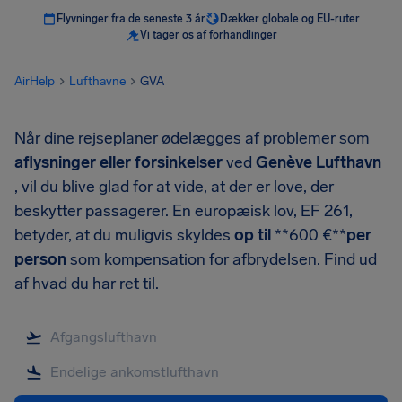
Flyvninger fra de seneste 3 år
Dækker globale og EU-ruter
Vi tager os af forhandlinger
AirHelp
Lufthavne
GVA
Når dine rejseplaner ødelægges af problemer som
aflysninger eller forsinkelser
ved
Genève Lufthavn
, vil du blive glad for at vide, at der er love, der
beskytter passagerer. En europæisk lov, EF 261,
betyder, at du muligvis skyldes
op til
**600 €**
per
person
som kompensation for afbrydelsen. Find ud
af hvad du har ret til.