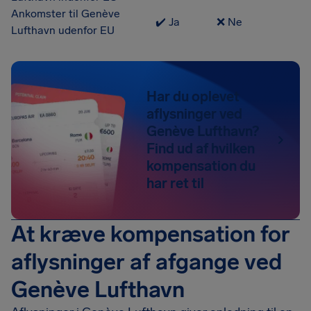
Ankomster til Genève
✔️ Ja
❌ Ne
Lufthavn udenfor EU
Har du oplevet
aflysninger ved
Genève Lufthavn?
Find ud af hvilken
kompensation du
har ret til
At kræve kompensation for
aflysninger af afgange ved
Genève Lufthavn