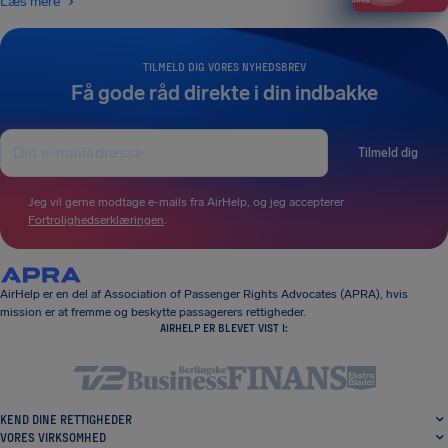
Læs mere
TILMELD DIG VORES NYHEDSBREV
Få gode råd direkte i din indbakke
Tilmeld dig
Jeg vil gerne modtage e-mails fra AirHelp, og jeg accepterer
Fortrolighedserklæringen
.
AirHelp er en del af Association of Passenger Rights Advocates (APRA), hvis
mission er at fremme og beskytte passagerers rettigheder.
AIRHELP ER BLEVET VIST I:
KEND DINE RETTIGHEDER
VORES VIRKSOMHED