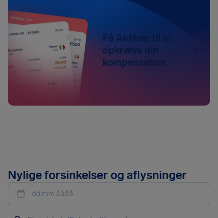
Få AirHelp til at
opkræve din
kompensation
Nylige forsinkelser og aflysninger
dd.mm.åååå