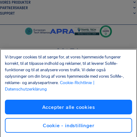
VORES PRODUKTER
PARTNERSKABER
SUPPORT
Vi bruger cookies til at sørge for, at vores hjemmeside fungerer
SocialFacebook
SocialTwitter
SocialInstagram
SocialLinkedin
korrekt, til at tilpasse indhold og reklamer, til at leverer SoMe-
funktioner og til at analysere vores trafik. Vi deler også
HENT VORES GRATIS APP
oplysninger om din brug af vores hjemmeside med vores SoMe-,
reklame- og analysepartnere.
Cookie-Richtlinie
|
Datenschutzerklärung
Vilkår og Betingelser
Fortrolighedsbetingelser
Cookies
Aftryk
Accepter alle cookies
Shai-Hulud forsyningskædeangreb
Fortryd kontrakten
Dansk
Copyright © 2026 AirHelp
Cookie - indstillinger