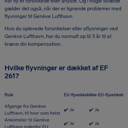
når fly er forsinkede eller aflyste. Og i nogle tilfælde
gælder det også, når der er lignende problemer med
flyvninger til Genève Lufthavn.
Hvis du oplevede forsinkelser eller aflysninger ved
Genève Lufthavn, har du normalt op til 3 år til at
kræve din kompensation.
Hvilke flyvninger er dækket af EF
261?
Rute
EU-flyselskab
Ikke-EU-flyselskab
Afgange fra Genève
✔️ Ja
✔️ Ja
Lufthavn, til hvor som helst
Ankomster til Genève
✔️ Ja
✔️ Ja
Lufthavn indenfor EU