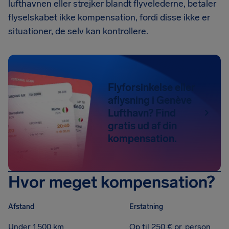
lufthavnen eller strejker blandt flyvelederne, betaler
flyselskabet ikke kompensation, fordi disse ikke er
situationer, de selv kan kontrollere.
Flyforsinkelse eller
aflysning i Genève
Lufthavn? Find
gratis ud af din
kompensation.
Hvor meget kompensation?
Afstand
Erstatning
Under 1.500 km
Op til 250 € pr. person