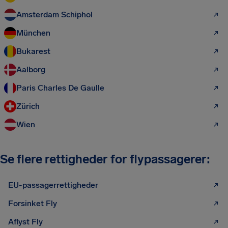
Amsterdam Schiphol
München
Bukarest
Aalborg
Paris Charles De Gaulle
Zürich
Wien
Se flere rettigheder for flypassagerer:
EU-passagerrettigheder
Forsinket Fly
Aflyst Fly