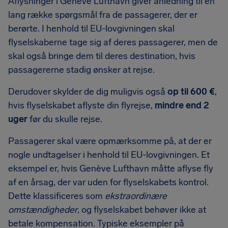
Aflysninger i Genève Lufthavn giver anledning til en
lang række spørgsmål fra de passagerer, der er
berørte. I henhold til EU-lovgivningen skal
flyselskaberne tage sig af deres passagerer, men de
skal også bringe dem til deres destination, hvis
passagererne stadig ønsker at rejse.
Derudover skylder de dig muligvis også
op til 600 €
,
hvis flyselskabet aflyste din flyrejse,
mindre end 2
uger
før du skulle rejse.
Passagerer skal være opmærksomme på, at der er
nogle undtagelser i henhold til EU-lovgivningen. Et
eksempel er, hvis Genève Lufthavn måtte aflyse fly
af en årsag, der var uden for flyselskabets kontrol.
Dette klassificeres som
ekstraordinære
omstændigheder
, og flyselskabet behøver ikke at
betale kompensation. Typiske eksempler på