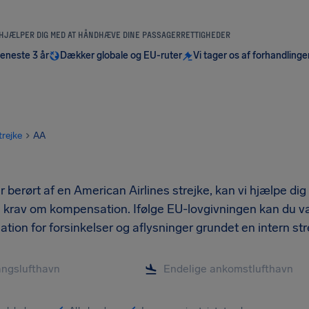
 HJÆLPER DIG MED AT HÅNDHÆVE DINE PASSAGERRETTIGHEDER
seneste 3 år
Dækker globale og EU-ruter
Vi tager os af forhandlinge
trejke
AA
r berørt af en American Airlines strejke, kan vi hjælpe dig
krav om kompensation. Ifølge EU-lovgivningen kan du være 
ion for forsinkelser og aflysninger grundet en intern stre