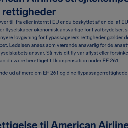
 rettigheder
yver til, fra eller internt i EU er du beskyttet af en del af
r flyselskaber økonomisk ansvarlige for flyafbrydelser, som
 nyere lovgivning for flypassagerers rettigheder gælder de
abet. Ledelsen anses som værende ansvarlig for de ansatt
flyselskabets ansvar. Så hvis dit fly var aflyst eller forsin
kan du være berettiget til kompensation under EF 261.
inde ud af mere om EF 261 og dine flypassagerrettighede
ttigelse til American Airlin