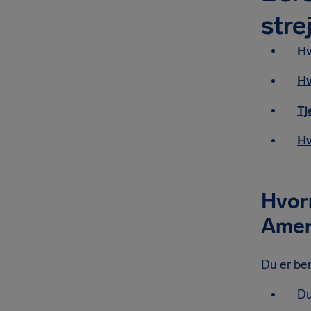
str
Hv
Hv
Tj
Hv
Hvorn
Ameri
Du er ber
Du