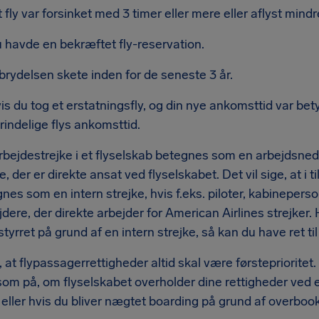
t fly var forsinket med 3 timer eller mere eller aflyst min
 havde en bekræftet fly-reservation.
brydelsen skete inden for de seneste 3 år.
is du tog et erstatningsfly, og din nye ankomsttid var be
rindelige flys ankomsttid.
bejdestrejke i et flyselskab betegnes som en arbejdsnedl
e, der er direkte ansat ved flyselskabet. Det vil sige, at i
nes som en intern strejke, hvis f.eks. piloter, kabineperso
ere, der direkte arbejder for American Airlines strejker. 
rstyrret på grund af en intern strejke, så kan du have ret t
å, at flypassagerrettigheder altid skal være førsteprioritet. 
 på, om flyselskabet overholder dine rettigheder ved en st
 eller hvis du bliver nægtet boarding på grund af overbook