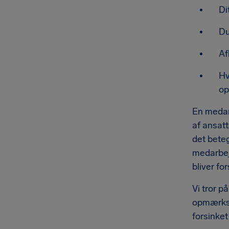
Di
Du
Af
Hv
op
En medar
af ansatt
det beteg
medarbejd
bliver fo
Vi tror p
opmærksom
forsinket