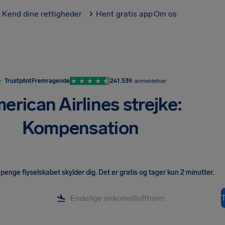
Kend dine rettigheder
Hent gratis app
Om os
Trustpilot
Fremragende
241.539
anmeldelser
erican Airlines strejke:
Kompensation
penge flyselskabet skylder dig
.
Det er gratis og tager kun 2 minutter.
T