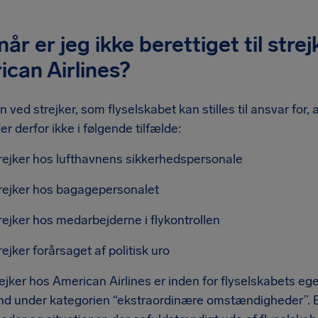
år er jeg ikke berettiget til str
can Airlines?
n ved strejker, som flyselskabet kan stilles til ansvar for,
r derfor ikke i følgende tilfælde:
rejker hos lufthavnens sikkerhedspersonale
rejker hos bagagepersonalet
rejker hos medarbejderne i flykontrollen
rejker forårsaget af politisk uro
jker hos American Airlines er inden for flyselskabets egen
 ind under kategorien “ekstraordinære omstændigheder”.