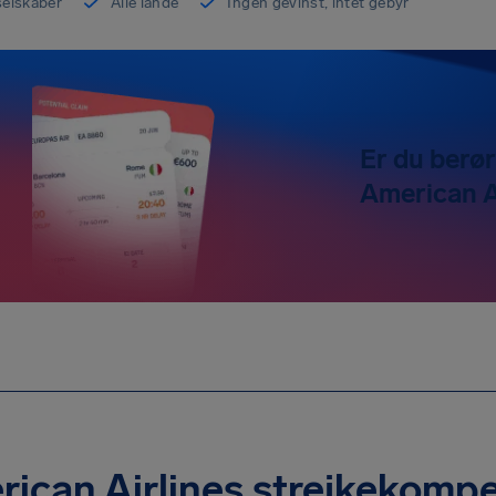
yselskaber
Alle lande
Ingen gevinst, intet gebyr
Er du berør
American A
ican Airlines strejkekomp