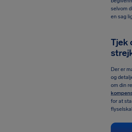
begivenhe
selvom de
en sag li
Tjek 
strej
Der er ma
og detalj
om din re
kompens
for at st
flyselska