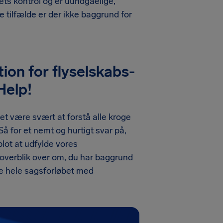
ets kontrol og er uundgåelige,
e tilfælde er der ikke baggrund for
ion for flyselskabs-
Help!
et være svært at forstå alle kroge
 Så for et nemt og hurtigt svar på,
 blot at udfylde vores
t overblik over om, du har baggrund
øre hele sagsforløbet med