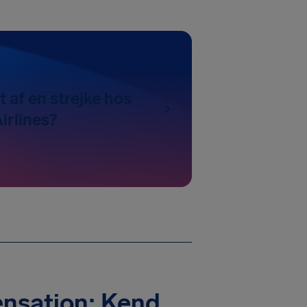
t af en strejke hos
irlines?
ensation: Kend