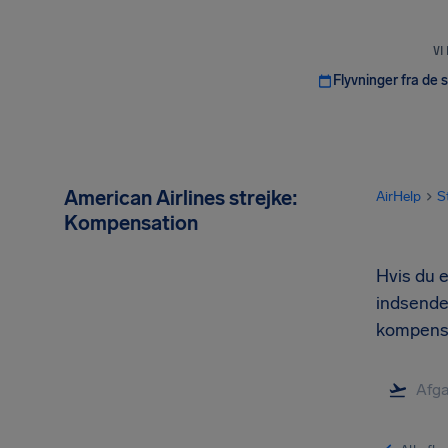
VI
Flyvninger fra de 
American Airlines strejke:
AirHelp
S
Kompensation
Hvis du e
indsende 
kompensat