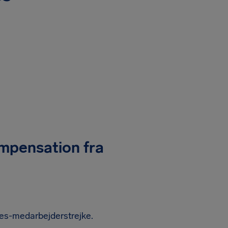
ompensation fra
nes-medarbejderstrejke.