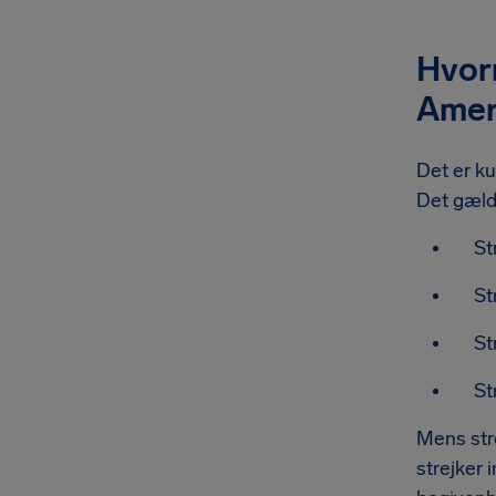
Hvorn
Ameri
Det er ku
Det gælde
St
St
St
St
Mens stre
strejker