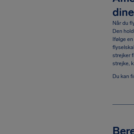
dine
Når du fl
Den holde
Ifølge en
flyselsk
strejker 
strejke, 
Du kan f
Bere