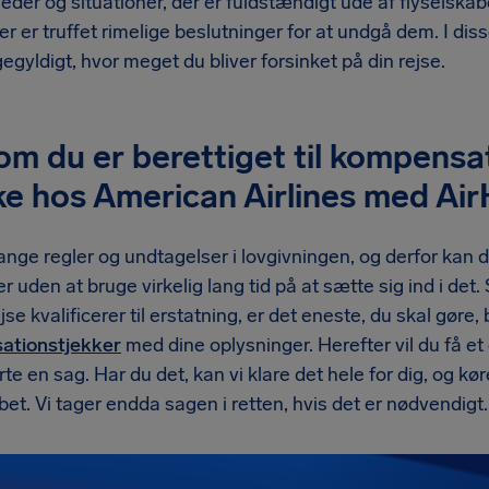
der og situationer, der er fuldstændigt ude af flyselskab
r er truffet rimelige beslutninger for at undgå dem. I diss
gegyldigt, hvor meget du bliver forsinket på din rejse.
om du er berettiget til kompensat
ke hos American Airlines med Air
nge regler og undtagelser i lovgivningen, og derfor kan d
er uden at bruge virkelig lang tid på at sætte sig ind i det.
jse kvalificerer til erstatning, er det eneste, du skal gøre,
ationstjekker
med dine oplysninger. Herefter vil du få e
arte en sag. Har du det, kan vi klare det hele for dig, og k
bet. Vi tager endda sagen i retten, hvis det er nødvendigt.